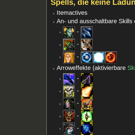
Spells, die keine Lad
Itemactives
An- und ausschaltbare Skill
-
-
-
Arroweffekte (aktivierbare
Sk
-
-
-
-
-