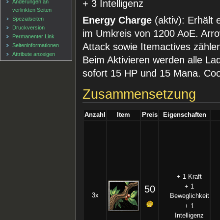
+ 3 Intelligenz
Änderungen an
verlinkten Seiten
Energy Charge
(aktiv): Erhält
Spezialseiten
Druckversion
im Umkreis von 1200 AoE. Arro
Permanenter Link
Attack sowie Itemactives zähl
Seiten­informationen
Attribute anzeigen
Beim Aktivieren werden alle La
sofort 15 HP und 15 Mana. Co
Zusammensetzung
Anzahl
Item
Preis
Eigenschaften
+ 1 Kraft
+ 1
50
3x
Beweglichkeit
+ 1
Intelligenz