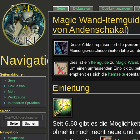
Seite
Diskussion
Quelltext anzeigen
V
Magic Wand-Itemguide
von Andenschakal)
Dieser Artikel repräsentiert die
persön
Meinungsverschiedenheiten bitte auf d
Navigationsmenü
Dies ist ein ­
Itemguide
zu
Magic Wand
.
Um einen umfassenden Einblick zu b
empfiehlt es sich die
Itemseite
ebenfall
Seitenaktionen
Seite
Einleitung
Diskussion
Mehr
Werkzeuge
In anderen Sprachen
Suche
Seit 6.60 gibt es die Möglichkei
ohnehin noch recht neue und a
Navigation
Hauptseite