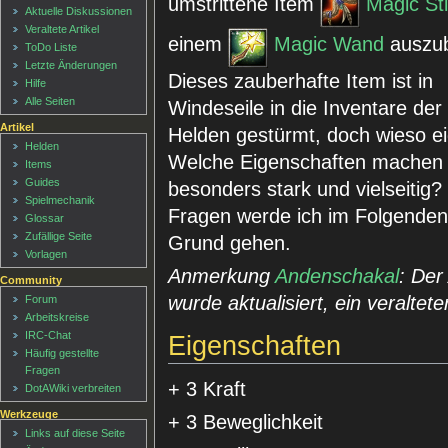
umstrittene Item
Magic St
Aktuelle Diskussionen
Veraltete Artikel
einem
Magic Wand
auszu
ToDo Liste
Letzte Änderungen
Dieses zauberhafte Item ist in
Hilfe
Alle Seiten
Windeseile in die Inventare der
Artikel
Helden gestürmt, doch wieso ei
Helden
Welche Eigenschaften machen 
Items
Guides
besonders stark und vielseitig?
Spielmechanik
Fragen werde ich im Folgenden
Glossar
Zufällige Seite
Grund gehen.
Vorlagen
Anmerkung
Andenschakal
: Der 
Community
wurde aktualisiert, ein veraltet
Forum
Arbeitskreise
IRC-Chat
Eigenschaften
Häufig gestellte
Fragen
+ 3 Kraft
DotAWiki verbreiten
Werkzeuge
+ 3 Beweglichkeit
Links auf diese Seite