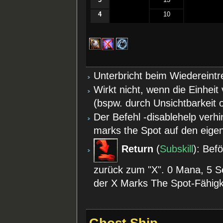
4
10
Unterbricht beim Wiedereint
Wirkt nicht, wenn die Einhei
(bspw. durch Unsichtbarkeit
Der Befehl -disablehelp verh
marks the Spot auf den eige
Return
(
Subskill
): Befö
zurück zum "X". 0 Mana, 5 S
der X Marks The Spot-Fähigk