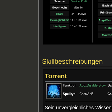
Taverne
Sentinel Kraft
BasisM
Geschlecht
Männlich
Primärat
Kraft
24 + 3/Level
Beweglichkeit
14 + 1,3/Level
Angriffss
Intelligenz
18 + 1,5/Level
Rüstu
Movesp
Skillbeschreibungen
Torrent
Funktion:
AoE
,
Disable
,
Slow
Ba
Spelltyp:
Cast/AoE
Ca
Sein unvergleichliches Wissen