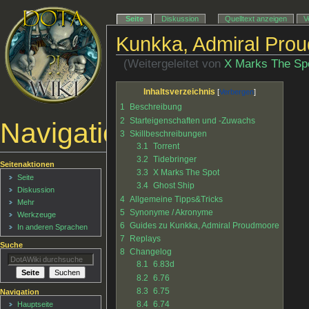
Seite
Diskussion
Quelltext anzeigen
V
Kunkka, Admiral Pro
(Weitergeleitet von
X Marks The Sp
Inhaltsverzeichnis
1
Beschreibung
2
Starteigenschaften und -Zuwachs
Navigationsmenü
3
Skillbeschreibungen
3.1
Torrent
3.2
Tidebringer
Seitenaktionen
3.3
X Marks The Spot
Seite
3.4
Ghost Ship
Diskussion
4
Allgemeine Tipps&Tricks
Mehr
5
Synonyme / Akronyme
Werkzeuge
6
Guides zu Kunkka, Admiral Proudmoore
In anderen Sprachen
7
Replays
Suche
8
Changelog
8.1
6.83d
8.2
6.76
8.3
6.75
Navigation
8.4
6.74
Hauptseite