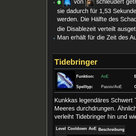
von
schleudert getr
sie dadurch für 1,53 Sekunde
werden. Die Hälfte des Sch
die Disablezeit verteilt ausgete
Man erhält für die Zeit des 
Tidebringer
Funktion:
AoE
Spelltyp:
Passiv/AoE
Kunkkas legendäres Schwert T
Meeres durchdrungen. Ähnlich
verleiht Tidebringer hin und 
Level
Cooldown
AoE
Beschreibung