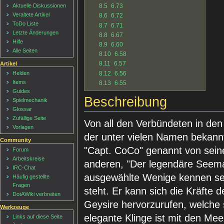
8.5
6.73
Aktuelle Diskussionen
Veraltete Artikel
8.6
6.72
ToDo Liste
8.7
6.71
Letzte Änderungen
8.8
6.67
Hilfe
8.9
6.60
Alle Seiten
8.10
6.58
8.11
6.57
Artikel
8.12
6.56
Helden
Items
8.13
6.55
Guides
Beschreibung
Spielmechanik
Glossar
Zufällige Seite
Von all den Verbündeten in den
Vorlagen
der unter vielen Namen bekannt 
Community
"Capt. CoCo" genannt von sei
Forum
Arbeitskreise
anderen, "Der legendäre Seem
IRC-Chat
ausgewählte Wenige kennen sei
Häufig gestellte
Fragen
steht. Er kann sich die Kräfte
DotAWiki verbreiten
Geysire hervorzurufen, welche 
Werkzeuge
elegante Klinge ist mit den Me
Links auf diese Seite