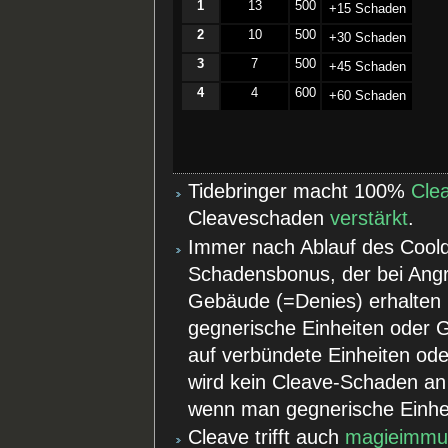
1
13
500
­+15 Schaden
2
10
500
­+30 Schaden
3
7
500
­+45 Schaden
4
4
600
­+60 Schaden
Tidebringer macht 100%
Cle
Cleaveschaden
verstärkt
.
Immer nach Ablauf des Cool
Schadensbonus, der bei Angri
Gebäude (=Denies) erhalten b
gegnerische Einheiten oder G
auf verbündete Einheiten o
wird kein Cleave-Schaden an 
wenn man gegnerische Einhei
Cleave trifft auch
magieimmu