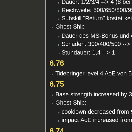
Dauer: 1/2/3/4 --> 4 (8 be
Reichweite: 500/650/800/9
Subskill "Return" kostet k
Ghost Ship
Dauer des MS-Bonus und d
Schaden: 300/400/500 -->
Stundauer: 1,4 --> 1
6.76
Tidebringer level 4 AoE von 
6.75
Base strength increased by 
Ghost Ship:
cooldown decreased from 9
impact AoE increased from
6.74