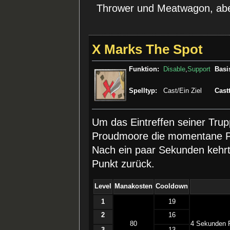
Thrower und Meatwagon, ab
X Marks The Spot
Funktion:
Disable
,
Support
Basi
Spelltyp:
Cast/Ein Ziel
Cast
Um das Eintreffen seiner Trup
Proudmoore die momentane Po
Nach ein paar Sekunden kehrt 
Punkt zurück.
Level
Manakosten
Cooldown
1
19
2
16
80
4 Sekunden F
3
13