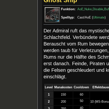
Ghost Ship
Funktion:
AoE
,
Nuke
,
Disable
,
Buf
Spelltyp:
Cast/AoE (
Ultimate
)
Der Admiral ruft das mystisch
Schlachtfeld. Verbündete wer
Berauscht vom Rum bewegen s
werden taub für Verletzungen
Rums nur die Hälfte des Schm
erst danach. Feinde, Piraten
die Felsen geschleudert und 
einschlägt.
Level
Manakosten
Cooldown
Effektdaue
1
150
60
50
2
200
10 (MS-Bonu
40
3
250