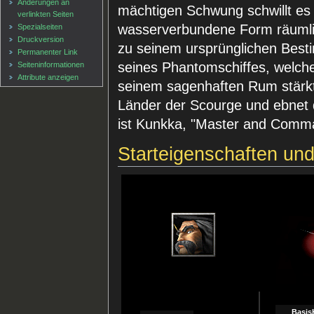
Änderungen an
mächtigen Schwung schwillt es 
verlinkten Seiten
wasserverbundene Form räumli
Spezialseiten
Druckversion
zu seinem ursprünglichen Best
Permanenter Link
seines Phantomschiffes, welch
Seiten­informationen
Attribute anzeigen
seinem sagenhaften Rum stärkt,
Länder der Scourge und ebnet 
ist Kunkka, "Master and Comm
Starteigenschaften un
Basis