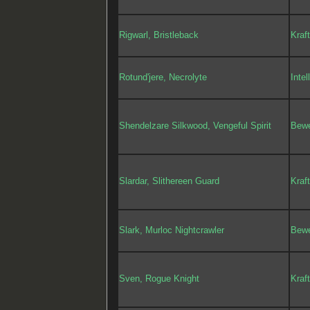
Rigwarl, Bristleback
Kraf
Rotund'jere, Necrolyte
Intel
Shendelzare Silkwood, Vengeful Spirit
Bewe
Slardar, Slithereen Guard
Kraf
Slark, Murloc Nightcrawler
Bewe
Sven, Rogue Knight
Kraf