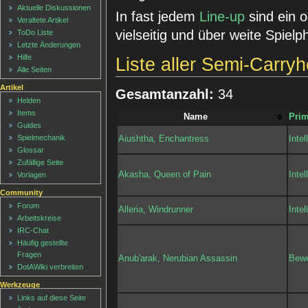
Aktuelle Diskussionen
In fast jedem
Line-up
sind ein 
Veraltete Artikel
vielseitig und über weite Spielp
ToDo Liste
Letzte Änderungen
Hilfe
Liste aller Semi-Carry
Alle Seiten
Artikel
Gesamtanzahl:
34
Helden
Items
Name
Prim
Guides
Spielmechanik
Aiushtha, Enchantress
Intel
Glossar
Zufällige Seite
Akasha, Queen of Pain
Intel
Vorlagen
Community
Forum
Alleria, Windrunner
Intel
Arbeitskreise
IRC-Chat
Häufig gestellte
Fragen
Anub'arak, Nerubian Assassin
Bewe
DotAWiki verbreiten
Werkzeuge
Links auf diese Seite