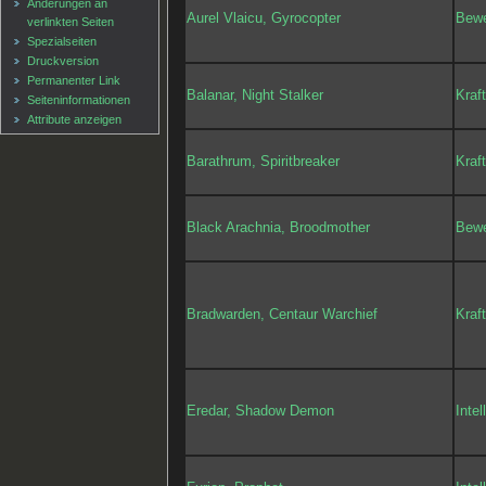
Änderungen an
Aurel Vlaicu, Gyrocopter
Bewe
verlinkten Seiten
Spezialseiten
Druckversion
Permanenter Link
Balanar, Night Stalker
Kraf
Seiten­informationen
Attribute anzeigen
Barathrum, Spiritbreaker
Kraf
Black Arachnia, Broodmother
Bewe
Bradwarden, Centaur Warchief
Kraf
Eredar, Shadow Demon
Intel