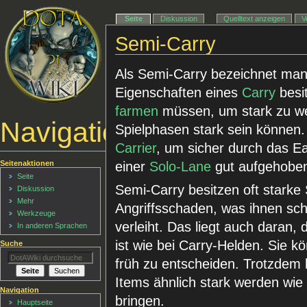
Seite
Diskussion
Quelltext anzeigen
V
Semi-Carry
Als Semi-Carry bezeichnet man 
Eigenschaften eines
Carry
besit
farmen
müssen, um stark zu we
Navigationsmenü
Spielphasen stark sein können.
Carrier
, um sicher durch das 
Seitenaktionen
einer
Solo-Lane
gut aufgehoben
Seite
Semi-Carry besitzen oft stark
Diskussion
Mehr
Angriffsschaden, was ihnen sch
Werkzeuge
verleiht. Das liegt auch daran, 
In anderen Sprachen
ist wie bei Carry-Helden. Sie k
Suche
früh zu entscheiden. Trotzdem
Items ähnlich stark werden wie 
Navigation
bringen.
Hauptseite