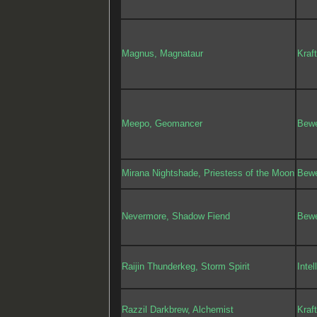
Magnus, Magnataur
Kraf
Meepo, Geomancer
Bewe
Mirana Nightshade, Priestess of the Moon
Bewe
Nevermore, Shadow Fiend
Bewe
Raijin Thunderkeg, Storm Spirit
Intel
Razzil Darkbrew, Alchemist
Kraf