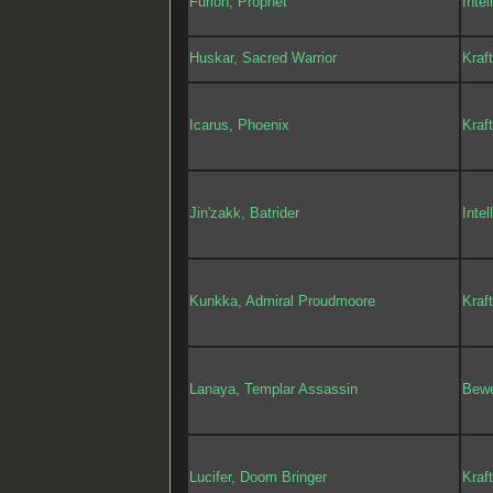
Furion, Prophet
Intel
Huskar, Sacred Warrior
Kraf
Icarus, Phoenix
Kraf
Jin'zakk, Batrider
Intel
Kunkka, Admiral Proudmoore
Kraf
Lanaya, Templar Assassin
Bewe
Lucifer, Doom Bringer
Kraf