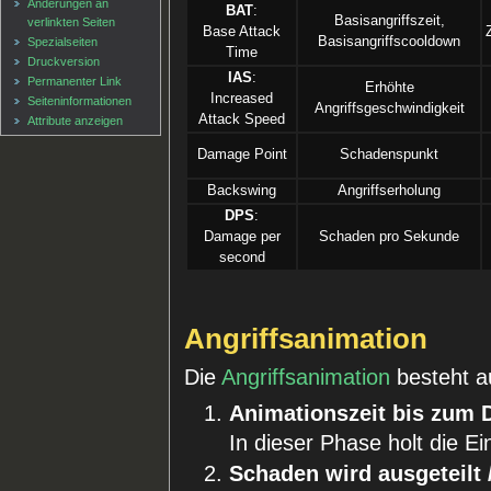
Änderungen an
BAT
:
Basisangriffszeit,
verlinkten Seiten
Base Attack
Basisangriffscooldown
Spezialseiten
Time
Druckversion
IAS
:
Permanenter Link
Erhöhte
Increased
Seiten­informationen
Angriffsgeschwindigkeit
Attack Speed
Attribute anzeigen
Damage Point
Schadenspunkt
Backswing
Angriffserholung
DPS
:
Damage per
Schaden pro Sekunde
second
Angriffsanimation
Die
Angriffsanimation
besteht a
Animationszeit bis zum 
In dieser Phase holt die E
Schaden wird ausgeteilt /