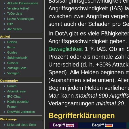
Basisangriffsgeschwindigkeit ei
Aktuelle Diskussionen
Angriffsgeschwindigkeit (IAS) las
Veraltete Artikel
ToDo Liste
zwischen zwei Angriffen vergeh
Letzte Änderungen
somit auch der Schaden pro S
Hilfe
Alle Seiten
In DotA gibt es viele Fähigkeite
Artikel
Angriffsgeschwindigkeit geben. 
Helden
Items
Beweglichkeit
1 % IAS. Ob im Sp
Guides
Prozent oder als normale Zahl
Spielmechanik
Glossar
Unterschied (d. h. +30% Attack
Zufällige Seite
Speed). Alle Helden beginnen 
Vorlagen
(Ausnahmen siehe unten). Alle
Community
Forum
Beginn jedem Helden verliehene
Arbeitskreise
Man kann
maximal 600 Angriffs
IRC-Chat
Häufig gestellte
Verlangsamungen
minimal 20
.
Fragen
DotAWiki verbreiten
Begrifferklärungen
Werkzeuge
Links auf diese Seite
Begriff (
)
Begriff (
)