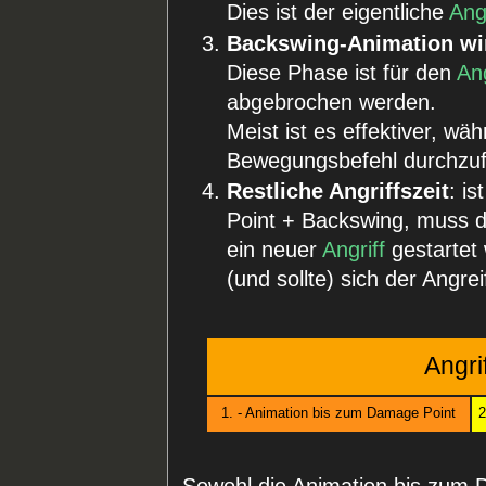
Dies ist der eigentliche
Angr
Backswing-Animation wi
Diese Phase ist für den
Ang
abgebrochen werden.
Meist ist es effektiver, wä
Bewegungsbefehl durchzuf
Restliche Angriffszeit
: i
Point + Backswing, muss d
ein neuer
Angriff
gestartet
(und sollte) sich der Angre
Angri
1. - Animation bis zum Damage Point
2
Sowohl die Animation bis zum 