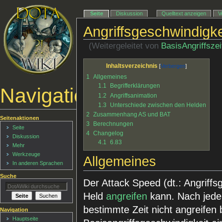
Seite
Diskussion
Quelltext anzeigen
V
Angriffsgeschwindigke
(Weitergeleitet von
BasisAngriffszei
Inhaltsverzeichnis
1
Allgemeines
1.1
Begrifferklärungen
Navigationsmenü
1.2
Angriffsanimation
1.3
Unterschiede zwischen den Helden
2
Zusammenhang AS und BAT
Seitenaktionen
3
Berechnungen
Seite
4
Changelog
Diskussion
4.1
6.83
Mehr
Werkzeuge
Allgemeines
In anderen Sprachen
Suche
Der Attack Speed (dt.: Angriffsg
Held
angreifen
kann. Nach jedem
bestimmte Zeit nicht angreifen b
Navigation
Hauptseite