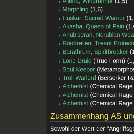
Alleria, Windrunner
(
1,5
)
Morphling
(
1,6
)
Huskar, Sacred Warrior
(
1
Akasha, Queen of Pain
(
1,
Anub'seran, Nerubian Wea
Rooftrellen, Treant Protect
Barathrum, Spiritbreaker
(
Lone Druid
(True Form) (1,
Soul Keeper
(Metamorphosi
Troll Warlord
(Berserker Ra
Alchemist
(Chemical Rage L
Alchemist
(Chemical Rage L
Alchemist
(Chemical Rage L
Zusammenhang AS un
Sowohl der Wert der "Angriffsge