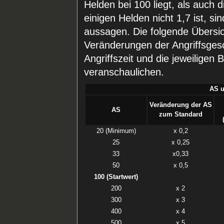
Helden bei 100 liegt, als auch d
einigen Helden nicht 1,7 ist, s
aussagen. Die folgende Übersic
Veränderungen der Angriffsgesc
Angriffszeit und die jeweilige
veranschaulichen.
AS u
Veränderung der AS
AS
zum Standard
20 (Minimum)
x 0,2
25
x 0,25
33
x0,33
50
x 0,5
100 (Startwert)
200
x 2
300
x 3
400
x 4
500
x 5