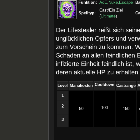
Funktion:
AoE
,
Nuke
,
Escape
Ba
Cast/Ein Ziel
Spelltyp:
Ca
(
Ultimate
)
Der Lifestealer reißt sich sei
unglücklichen Opfers und verwei
zum Vorschein zu kommen. We
Schaden an allen feindlichen 
infizierte Einheit feindlich ist
deren aktuelle HP zu erhalten
Cooldown
Level
Manakosten
Castrange
1
2
100
50
150
3