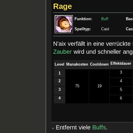
Rage
Funktion:
Buff
Bas
Spelltyp:
Cast
Cas
N'aix verfällt in eine verrück
Zauber
wird und schneller angr
Effektdauer
Level
Manakosten
Cooldown
3
1
2
4
75
19
3
5
4
6
Entfernt viele
Buffs
.