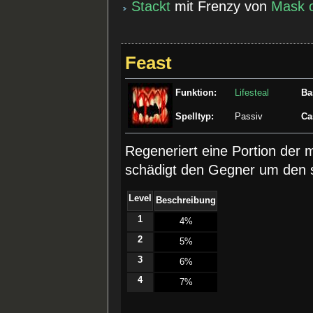
Stackt
mit Frenzy von
Mask 
Feast
Funktion:
Lifesteal
Ba
Spelltyp:
Passiv
Ca
Regeneriert eine Portion de
schädigt den Gegner um den 
Level
Beschreibung
1
­4%
2
­5%
3
­6%
4
­7%