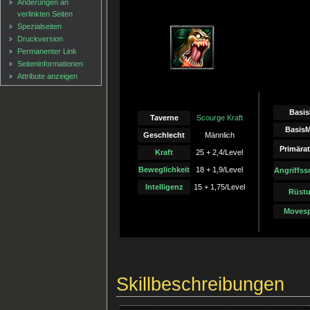
Änderungen an
verlinkten Seiten
Spezialseiten
Druckversion
Permanenter Link
Seiten­informationen
Attribute anzeigen
Basi
Taverne
Scourge Kraft
Basis
Geschlecht
Männlich
Primärat
Kraft
25 + 2,4/Level
Beweglichkeit
18 + 1,9/Level
Angriffs
Intelligenz
15 + 1,75/Level
Rüst
Moves
Skillbeschreibungen