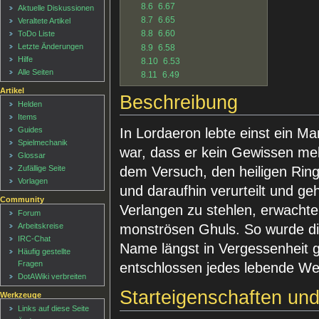
8.6
6.67
Aktuelle Diskussionen
8.7
6.65
Veraltete Artikel
8.8
6.60
ToDo Liste
Letzte Änderungen
8.9
6.58
Hilfe
8.10
6.53
Alle Seiten
8.11
6.49
Artikel
Beschreibung
Helden
Items
In Lordaeron lebte einst ein M
Guides
Spielmechanik
war, dass er kein Gewissen meh
Glossar
dem Versuch, den heiligen Ring
Zufällige Seite
Vorlagen
und daraufhin verurteilt und g
Community
Verlangen zu stehlen, erwachte 
Forum
monströsen Ghuls. So wurde die
Arbeitskreise
IRC-Chat
Name längst in Vergessenheit ger
Häufig gestellte
Fragen
entschlossen jedes lebende We
DotAWiki verbreiten
Starteigenschaften un
Werkzeuge
Links auf diese Seite