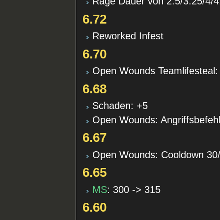
Rage Dauer von 2.5/3.25/4/4.
6.72
Reworked Infest
6.70
Open Wounds Teamlifesteal:
6.68
Schaden: +5
Open Wounds: Angriffsbefehl 
6.67
Open Wounds: Cooldown 30/2
6.65
MS
: 300 -> 315
6.60