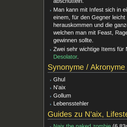
abschütteln.
Man kann mit Infest sich in 
einem, für den Gegner leich
herauskommen und die ganze
welchen man mit Feast, Ra
gewinnen sollte.
Zwei sehr wichtige Items für 
Desolator
.
Synonyme / Akronyme
Ghul
N'aix
Gollum
Lebensstehler
Guides zu N'aix, Lifest
Naix the naked zombie
(
6.83