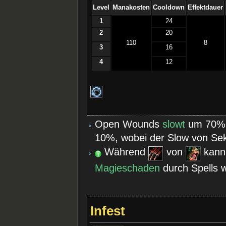
Level
Manakosten
Cooldown
Effektdauer
1
24
2
20
110
8
3
16
4
12
Open Wounds
slowt
um 70% /
10%, wobei der Slow von Se
Während
von
kann 
Magieschaden
durch Spells 
Infest