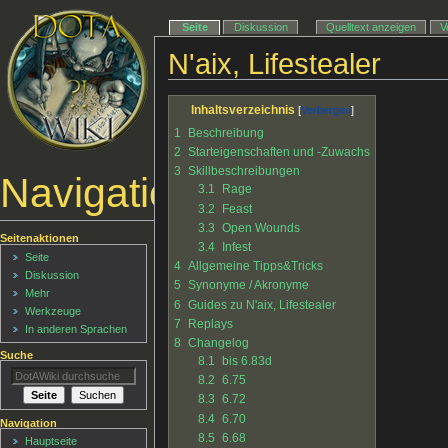
Seite
Diskussion
Quelltext anzeigen
V
N'aix, Lifestealer
Inhaltsverzeichnis
1
Beschreibung
2
Starteigenschaften und -Zuwachs
3
Skillbeschreibungen
Navigationsmenü
3.1
Rage
3.2
Feast
3.3
Open Wounds
Seitenaktionen
3.4
Infest
Seite
4
Allgemeine Tipps&Tricks
Diskussion
5
Synonyme / Akronyme
Mehr
6
Guides zu N'aix, Lifestealer
Werkzeuge
7
Replays
In anderen Sprachen
8
Changelog
Suche
8.1
bis 6.83d
8.2
6.75
8.3
6.72
8.4
6.70
Navigation
8.5
6.68
Hauptseite