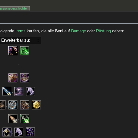
ersionsgeschichte
folgende
Items
kaufen, die alle Boni auf
Damage
oder
Rüstung
geben:
Erweiterbar zu:
,
-
,
,
,
,
,
,
,
,
,