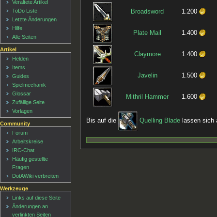
Veraltete Artikel
ToDo Liste
Broadsword
1.200
Letzte Änderungen
Hilfe
Plate Mail
1.400
Alle Seiten
Artikel
Claymore
1.400
Helden
Items
Javelin
1.500
Guides
Spielmechanik
Glossar
Mithril Hammer
1.600
Zufällige Seite
Vorlagen
Bis auf die
Quelling Blade
lassen sich 
Community
Forum
Arbeitskreise
IRC-Chat
Häufig gestellte
Fragen
DotAWiki verbreiten
Werkzeuge
Links auf diese Seite
Änderungen an
verlinkten Seiten