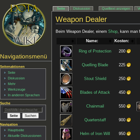
Seite
Diskussion
Quelltext anzeigen
V
Weapon Dealer
Beim Weapon Dealer, einem
Shop
, kann man 
Name:
Kosten:
Ring of Protection
200
Navigationsmenü
Quelling Blade
225
Seitenaktionen
Seite
Diskussion
Stout Shield
250
Mehr
Werkzeuge
Blades of Attack
450
In anderen Sprachen
Suche
Chainmail
550
Quarterstaff
900
Navigation
Hauptseite
Helm of Iron Will
950
Aktuelle Diskussionen