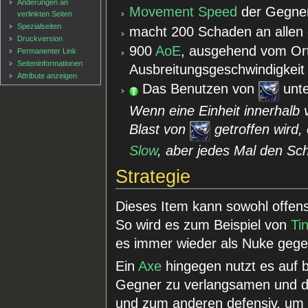
Änderungen an
Movement Speed
der Gegner
verlinkten Seiten
Spezialseiten
macht 200 Schaden an allen 
Druckversion
900
AoE
, ausgehend vom Ort 
Permanenter Link
Seiten­informationen
Ausbreitungsgeschwindigkeit
Attribute anzeigen
Das Benutzen von
unte
Wenn eine Einheit innerhalb
Blast von
getroffen wird, 
Slow
, aber jedes Mal den Sch
Strategie
Dieses Item kann sowohl offens
So wird es zum Beispiel von
Ti
es immer wieder als Nuke gege
Ein
Axe
hingegen nutzt es auf b
Gegner zu verlangsamen und 
und zum anderen defensiv, um 