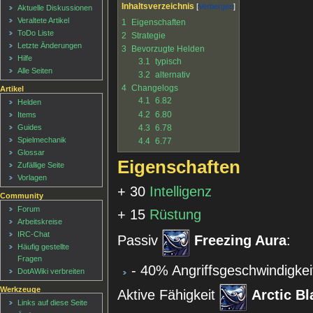
Inhaltsverzeichnis
Aktuelle Diskussionen
Veraltete Artikel
1
Eigenschaften
ToDo Liste
2
Strategie
Letzte Änderungen
3
Bevorzugte Helden
Hilfe
3.1
typisch
Alle Seiten
3.2
alternativ
4
Changelogs
Artikel
4.1
6.82
Helden
4.2
6.80
Items
4.3
6.78
Guides
Spielmechanik
4.4
6.77
Glossar
Eigenschaften
Zufällige Seite
Vorlagen
+ 30
Intelligenz
Community
Forum
+ 15
Rüstung
Arbeitskreise
IRC-Chat
Passiv
Freezing Aura
:
Häufig gestellte
Fragen
- 40% Angriffsgeschwindigkei
DotAWiki verbreiten
Werkzeuge
Aktive Fähigkeit
Arctic Bl
Links auf diese Seite