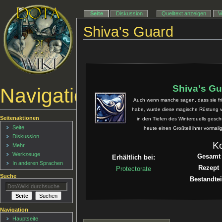
Seite
Diskussion
Quelltext anzeigen
V
Shiva's Guard
Shiva's G
Navigationsmenü
Auch wenn manche sagen, dass sie frü
habe, wurde diese magische Rüstung von
Seitenaktionen
in den Tiefen des Winterquells gesc
Seite
heute einen Großteil ihrer vormali
Diskussion
K
Mehr
Werkzeuge
Gesamt
Erhältlich bei:
In anderen Sprachen
Rezept
Protectorate
Suche
Bestandtei
Navigation
Hauptseite