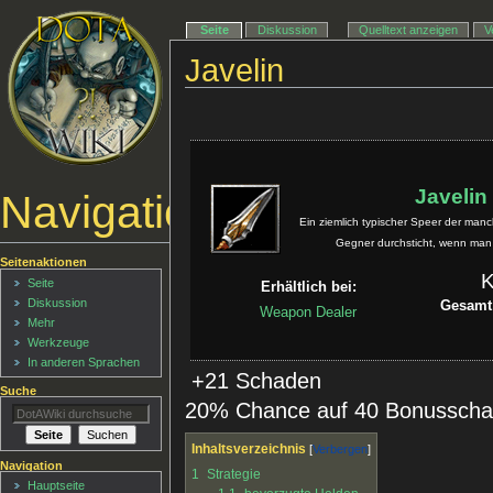
Seite
Diskussion
Quelltext anzeigen
V
Javelin
Javelin
Navigationsmenü
Ein ziemlich typischer Speer der man
Gegner durchsticht, wenn man 
Seitenaktionen
K
Seite
Erhältlich bei:
Diskussion
Gesamt
Weapon Dealer
Mehr
Werkzeuge
In anderen Sprachen
­ +21 Schaden
Suche
20% Chance auf 40 Bonussch
Inhaltsverzeichnis
Navigation
1
Strategie
Hauptseite