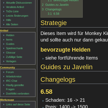
1.1
bevorzugte Helden
Aktuelle Diskussionen
2
Guides zu Javelin
Veraltete Artikel
3
Changelogs
ToDo Liste
3.1
6.58
Letzte Änderungen
Hilfe
Strategie
Alle Seiten
Artikel
Dieses Item wird für Monkey K
Helden
und sollte auch nur dann gekau
Items
Guides
bevorzugte Helden
Spielmechanik
Glossar
siehe fortführende Items
Zufällige Seite
Vorlagen
Guides zu Javelin
Community
Forum
Arbeitskreise
Changelogs
IRC-Chat
Häufig gestellte
Fragen
6.58
DotAWiki verbreiten
Schaden: 16 -> 21
Werkzeuge
Links auf diese Seite
Preis: 1400 -> 1500