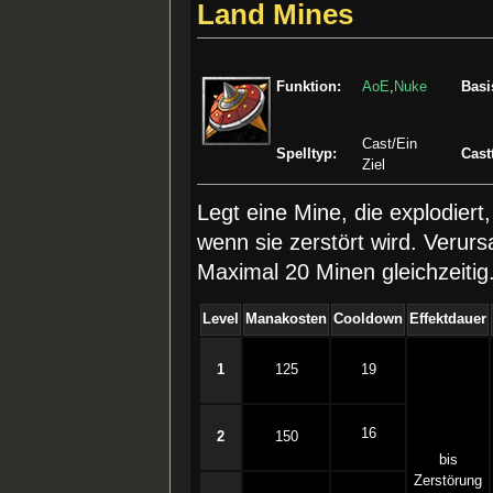
Land Mines
Funktion:
AoE
,
Nuke
Basi
Cast/Ein
Spelltyp:
Cast
Ziel
Legt eine Mine, die explodier
wenn sie zerstört wird. Veru
Maximal 20 Minen gleichzeitig
Level
Manakosten
Cooldown
Effektdauer
1
125
19
16
2
150
bis
Zerstörung