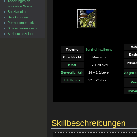
Änderungen an
verlinkten Seiten
Spezialseiten
Druckversion
Permanenter Link
Seiten­informationen
Attribute anzeigen
Bas
Taverne
Sentinel Intelligenz
Basi
Geschlecht
Männlich
Primär
Kraft
17 + 2/Level
Beweglichkeit
14 + 1,3/Level
Angriff
Intelligenz
22 + 2,9/Level
Rüs
Move
Skillbeschreibungen