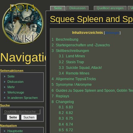
Seite
Diskussion
Quelltext anzeigen
V
Squee Spleen and Sp
Inhaltsverzeichnis
1
Beschreibung
2
Starteigenschaften und -Zuwachs
3
Skillbeschreibungen
Navigationsmenü
3.1
Land Mines
3.2
Stasis Trap
3.3
Suicide Squad, Attack!
Seitenaktionen
3.4
Remote Mines
Seite
4
Allgemeine Tipps&Tricks
Diskussion
5
Synonyme / Akronyme
Mehr
6
Guides zu Squee Spleen and Spoon, Goblin Te
Werkzeuge
7
Replays
In anderen Sprachen
8
Changelog
Suche
8.1
6.83
8.2
6.82
8.3
6.75
8.4
6.74
Navigation
8.5
6.72
Hauptseite