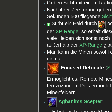
Geben Sicht mit einem Radiu
Nach ihrer Zerstörung geben
Sekunden 500 fliegende
Sich
Stirbt ein Held durch
o
der
XP-Range
, so erhält dies
viele Helden sich sonst noch
außerhalb der
XP-Range
gibt
Man kann die Minen sowohl e
einmal:
Focused Detonate
(
Su
Ermöglicht es, Remote Mines
fernzuzünden. Dies ermöglich
Minenfeldern.
Aghanims Scepter
:
Erhöht Schaden pro Mine: