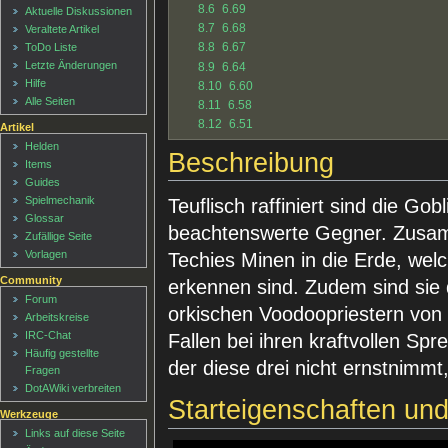
8.6
6.69
Aktuelle Diskussionen
8.7
6.68
Veraltete Artikel
8.8
6.67
ToDo Liste
Letzte Änderungen
8.9
6.64
Hilfe
8.10
6.60
Alle Seiten
8.11
6.58
8.12
6.51
Artikel
Helden
Beschreibung
Items
Guides
Spielmechanik
Teuflisch raffiniert sind die Go
Glossar
beachtenswerte Gegner. Zusamm
Zufällige Seite
Vorlagen
Techies Minen in die Erde, wel
Community
erkennen sind. Zudem sind sie 
Forum
orkischen Voodoopriestern von
Arbeitskreise
IRC-Chat
Fallen bei ihren kraftvollen Sp
Häufig gestellte
der diese drei nicht ernstnimmt,
Fragen
DotAWiki verbreiten
Starteigenschaften un
Werkzeuge
Links auf diese Seite