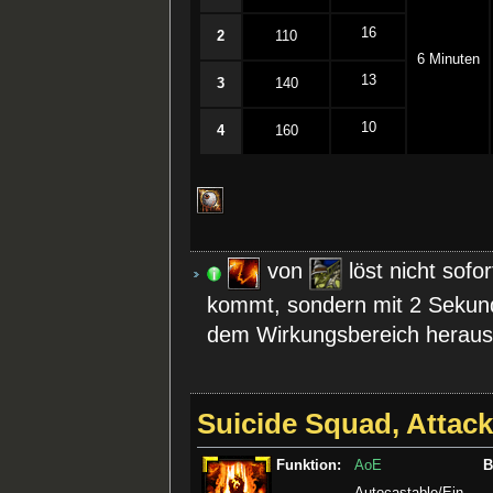
16
2
110
6 Minuten
13
3
140
10
4
160
von
löst nicht sofo
kommt, sondern mit 2 Sekun
dem Wirkungsbereich heraus
Suicide Squad, Attack
Funktion:
AoE
B
Autocastable/Ein