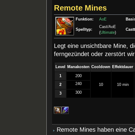
Remote Mines
Funktion:
AoE
Basis
Cast/AoE
Spelltyp:
Cast
(
Ultimate
)
Legt eine unsichtbare Mine, die
ferngezündet oder zerstört wi
Level
Manakosten
Cooldown
Effektdauer
1
200
240
2
10
10 min
300
3
Remote Mines haben eine Ca