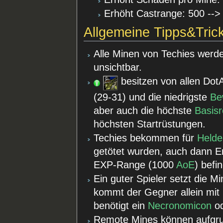
Erhöht Castrange: 500 -->
Allgemeine Tipps&Tric
Alle Minen von Techies werd
unsichtbar.
besitzen von allen Dot
(29-31) und die niedrigste
Be
aber auch die höchste
Basisr
höchsten Startrüstungen.
Techies bekommen für
Held
getötet wurden, auch dann E
EXP-Range (1000
AoE
) befi
Ein guter Spieler setzt die M
kommt der Gegner allein mit
benötigt ein
Necronomicon
o
Remote Mines können aufgru