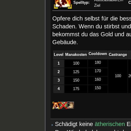
Spelltyp:
C
Ziel
Opfere dich selbst für die be
Schaden. Wenn du stirbst und 
bekommst du das Gold und auc
Gebäude.
Cooldown
Level
Manakosten
Castrange
180
1
100
170
2
125
100
2
160
3
150
150
4
175
Schädigt keine
ätherischen
Ei