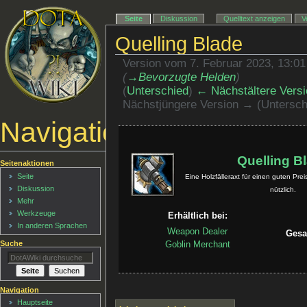
Seite
Diskussion
Quelltext anzeigen
V
Quelling Blade
Version vom 7. Februar 2023, 13:0
(
→‎Bevorzugte Helden
)
(
Unterschied
)
← Nächstältere Versi
Nächstjüngere Version → (Untersch
Navigationsmenü
Quelling B
Seitenaktionen
Seite
Eine Holzfälleraxt für einen guten Prei
Diskussion
nützlich.
Mehr
Werkzeuge
Erhältlich bei:
In anderen Sprachen
Weapon Dealer
Gesa
Suche
Goblin Merchant
Navigation
Hauptseite