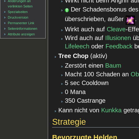
Wirkt nicht beim Angriff au
Änderungen an
verlinkten Seiten
Der Schadensbonus de
Spezialseiten
Druckversion
überschrieben, außer
.
Permanenter Link
Wirkt auch auf
Cleave
-Effe
Seiten­informationen
Attribute anzeigen
Wird auch auf
Illusionen
üb
Lifeleech
oder
Feedback
be
Tree Chop
(aktiv)
Zerstört einen
Baum
Macht 100 Schaden an
Ob
5 sec Cooldown
0 Mana
350 Castrange
Kann nicht von
Kunkka
getra
Strategie
Bevorzugte Helden