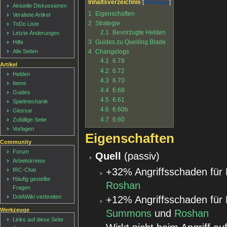
Inhaltsverzeichnis
Aktuelle Diskussionen
1
Eigenschaften
Veraltete Artikel
2
Strategie
ToDo Liste
2.1
Bevorzugte Helden
Letzte Änderungen
3
Guides zu Quelling Blade
Hilfe
4
Changelogs
Alle Seiten
4.1
6.78
Artikel
4.2
6.72
Helden
4.3
6.70
Items
4.4
6.68
Guides
4.5
6.61
Spielmechanik
4.6
6.60b
Glossar
4.7
6.60
Zufällige Seite
Vorlagen
Eigenschaften
Community
Forum
Quell
(passiv)
Arbeitskreise
+32% Angriffsschaden für
IRC-Chat
Häufig gestellte
Roshan
Fragen
DotAWiki verbreiten
+12% Angriffsschaden für
Werkzeuge
Summons
und
Roshan
Links auf diese Seite