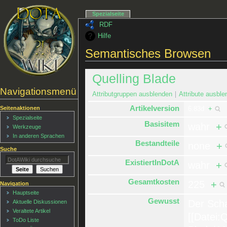
Spezialseite
RDF
Hilfe
Semantisches Browsen
Quelling Blade
Navigationsmenü
Attributgruppen ausblenden
Attribute ausble
Artikelversion
Seitenaktionen
6.83d
+
Spezialseite
Basisitem
wahr
+
Werkzeuge
In anderen Sprachen
Bestandteile
none
+
Suche
ExistiertInDotA
wahr
+
Gesamtkosten
225
+
Navigation
Hauptseite
Gewusst
Der Sch
Aktuelle Diskussionen
Veraltete Artikel
[[Datei:Q
ToDo Liste