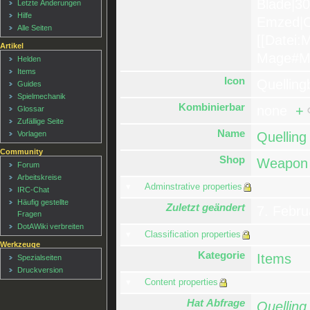
Blade|30
Letzte Änderungen
Hilfe
Emzed|Or
Alle Seiten
[[Datei:
Artikel
Mage#Ma
Helden
Items
Icon
Quelling
Guides
Spielmechanik
Kombinierbar
none
+
Glossar
Zufällige Seite
Name
Vorlagen
Quelling
Community
Shop
Weapon 
Forum
Arbeitskreise
Adminstrative properties
IRC-Chat
Häufig gestellte
Zuletzt geändert
7. Febr
Fragen
DotAWiki verbreiten
Classification properties
Werkzeuge
Kategorie
Items
Spezialseiten
Druckversion
Content properties
Hat Abfrage
Quelling