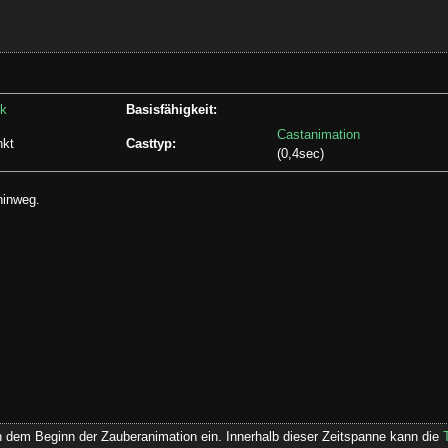
nk
Basisfähigkeit:
Castanimation
nkt
Casttyp:
(0,4sec)
hinweg.
h dem Beginn der Zauberanimation ein. Innerhalb dieser Zeitspanne kann die