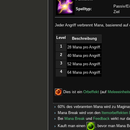
Passiv/E
Spelltyp:
Ziel
Jeder Angriff verbrennt Mana, basierend auf
Level
Beschreibung
1
­28 Mana pro Angriff.
2
­40 Mana pro Angriff.
3
­52 Mana pro Angriff.
4
­64 Mana pro Angriff.
Dies ist ein
Orbeffekt
(auf
Meleeeinheit
60% des vebrannten Mana wird zu Maginas
Mana Break wird von den
Itemorbeffekten
Bei
Mana Break
und
Feedback
wirkt nur da
Kauft man einen
, bevor man Mana Bre