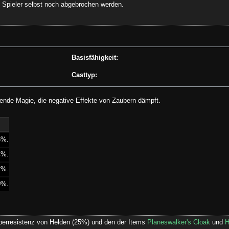
Spieler selbst noch abgebrochen werden.
Basisfähigkeit:
Casttyp:
zende Magie, die negative Effekte von Zaubern dämpft.
6%.
4%.
2%.
0%.
auberresistenz von Helden (25%) und den der Items
Planeswalker's Cloak
und
H