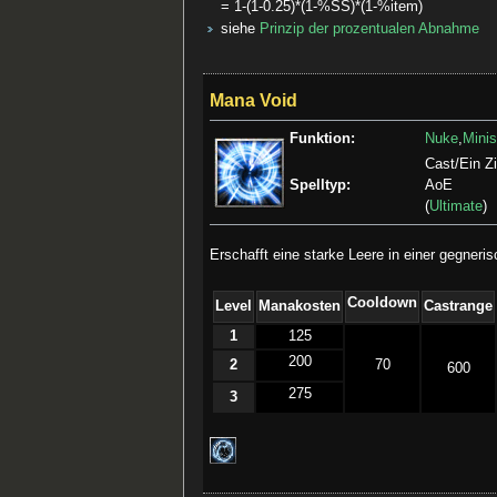
= 1-(1-0.25)*(1-%SS)*(1-%item)
siehe
Prinzip der prozentualen Abnahme
Mana Void
Funktion:
Nuke
,
Minis
Cast/Ein Zi
Spelltyp:
AoE
(
Ultimate
)
Erschafft eine starke Leere in einer gegner
Cooldown
Level
Manakosten
Castrange
1
125
200
2
70
600
275
3