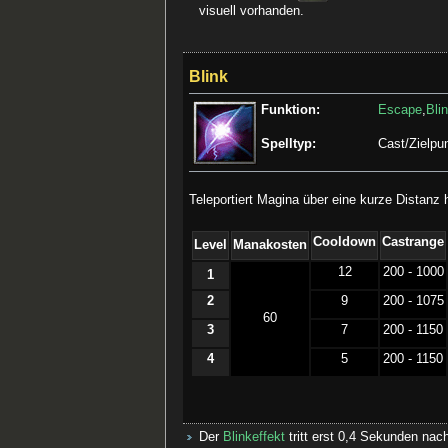
visuell vorhanden.
Blink
Funktion:
Escape
,
Bli
Spelltyp:
Cast/Zielpu
Teleportiert Magina über eine kurze Distanz 
Cooldown
Castrange
Level
Manakosten
12
200 - 1000
1
2
9
200 - 1075
60
3
7
200 - 1150
4
5
200 - 1150
Der
Blinkeffekt
tritt erst 0,4 Sekunden nac