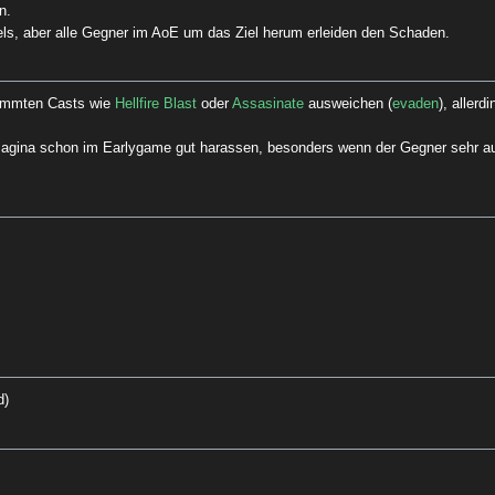
n.
ls, aber alle Gegner im AoE um das Ziel herum erleiden den Schaden.
timmten Casts wie
Hellfire Blast
oder
Assasinate
ausweichen (
evaden
), allerd
agina schon im Earlygame gut harassen, besonders wenn der Gegner sehr auf
d
)