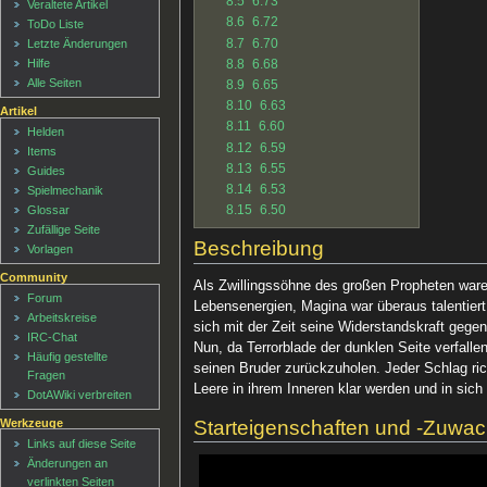
8.5
6.73
Veraltete Artikel
8.6
6.72
ToDo Liste
8.7
6.70
Letzte Änderungen
8.8
6.68
Hilfe
Alle Seiten
8.9
6.65
8.10
6.63
Artikel
8.11
6.60
Helden
8.12
6.59
Items
8.13
6.55
Guides
8.14
6.53
Spielmechanik
8.15
6.50
Glossar
Zufällige Seite
Beschreibung
Vorlagen
Community
Als Zwillingssöhne des großen Propheten waren
Forum
Lebensenergien, Magina war überaus talentiert
Arbeitskreise
sich mit der Zeit seine Widerstandskraft gegen
IRC-Chat
Nun, da Terrorblade der dunklen Seite verfall
Häufig gestellte
seinen Bruder zurückzuholen. Jeder Schlag ric
Fragen
Leere in ihrem Inneren klar werden und in sic
DotAWiki verbreiten
Starteigenschaften und -Zuwa
Werkzeuge
Links auf diese Seite
Änderungen an
verlinkten Seiten