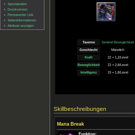
Spezialseiten
Druckversion
Permanenter Link
Seiten­informationen
Attribute anzeigen
Taverne
Sentinel Beweglichkeit
Geschlecht
Männlich
Kraft
22 + 1,2/Level
Beweglichkeit
22 + 2,8/Level
Intelligenz
15 + 1,8/Level
Skillbeschreibungen
Mana Break
Funktion: