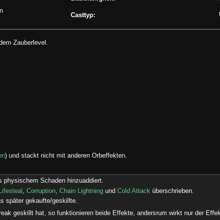
in
Casttyp:
 dem Zauberlevel.
en
) und stackt nicht mit anderen Orbeffekten.
 physischem Schaden hinzuaddiert.
Lifesteal
,
Corruption
,
Chain Lightning
und
Cold Attack
überschrieben.
s später gekaufte/geskillte.
ak geskillt hat, so funktionieren beide Effekte, andersrum wirkt nur der Effe