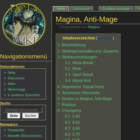
Seite
Diskussion
Quelltext anzeigen
V
Magina, Anti-Mage
(Weitergeleitet von
Magina
)
Inhaltsverzeichnis
1
Beschreibung
2
Starteigenschaften und -Zuwachs
Navigationsmenü
3
Skillbeschreibungen
3.1
Mana Break
Seitenaktionen
3.2
Blink
Seite
3.3
Spell Shield
Diskussion
3.4
Mana Void
Mehr
4
Allgemeine Tipps&Tricks
Werkzeuge
5
Synonyme / Akronyme
In anderen Sprachen
6
Guides zu Magina, Anti-Mage
Suche
7
Replays
8
Changelog
8.1
6.82
8.2
6.81
Navigation
8.3
6.80
Hauptseite
8.4
6.75
Aktuelle Diskussionen