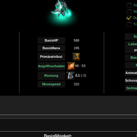
Ju
So
Du
Tr
S
BasisHP
568
Lebe
BasisMana
195
p
Primärattribut
Bas
49 - 53
Angriffsschaden
Animat
2,1
(-1)
Rüstung
Schuss
Movespeed
315
Sichtw
Basisfähigkeit: