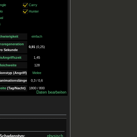
ngle
Carry
lo
Hunter
al
i
chwierigkeit
einfach
nsregeneration
0,91
(0,25)
ro Sekunde
isAngriffszeit
1,45
Reichweite
128
ionstyp (Angriff)
Melee
animationslänge
0,3 / 0,6
eite
(Tag/Nacht)
1800 / 800
Daten bearbeiten
Schadenstyp:
physisch