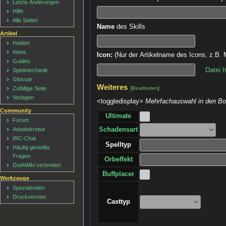
Letzte Änderungen
Hilfe
Alle Seiten
Name
des Skills
Artikel
Helden
Items
Icon:
(Nur der Artikelname des Icons, z.B. M
Guides
Datei 
Spielmechanik
Glossar
Weiteres
[
Bearbeiten
]
Zufällige Seite
Vorlagen
<toggledisplay>
Mehrfachauswahl in den Box
Community
Ultimate
Forum
Arbeitskreise
Schadensart
IRC-Chat
Spelltyp
Häufig gestellte
Fragen
Orbeffekt
DotAWiki verbreiten
Buffplacer
Werkzeuge
Spezialseiten
Druckversion
Casttyp