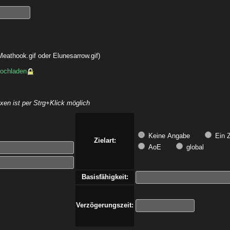
eathook.gif oder Elunesarrow.gif)
hochladen
en ist per Strg+Klick möglich
Keine Angabe
Ein Z
Zielart:
AoE
global
Basisfähigkeit:
Verzögerungszeit: