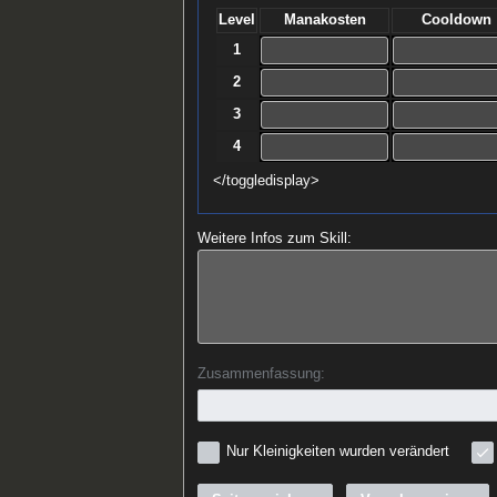
Level
Manakosten
Cooldown
1
2
3
4
</toggledisplay>
Weitere Infos zum Skill:
Zusammenfassung:
Nur Kleinigkeiten wurden verändert