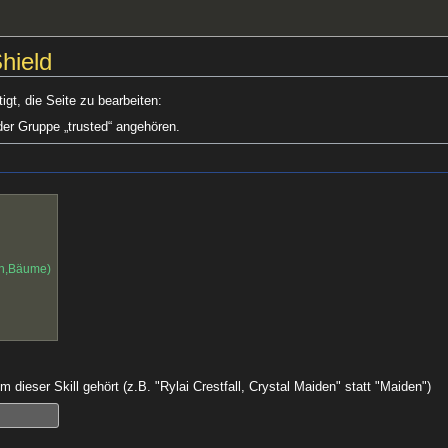
Shield
gt, die Seite zu bearbeiten:
der Gruppe „trusted“ angehören.
en,Bäume)
 dieser Skill gehört (z.B. "Rylai Crestfall, Crystal Maiden" statt "Maiden")