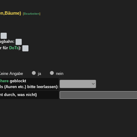
en,Bäume)
[
Bearbeiten
]
lugbahn:
r für
DoTs
):
eine Angabe
ja
nein
phere
geblockt
s (Auren etc.) bitte leerlassen):
 durch, was nicht)