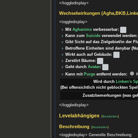
</toggledisplay>
Wechselwirkungen (Agha,BKB,Link
<toggledisplay>
Mit
Aghanims
verbesserbar:
Kann zum
Suicide
verwendet werden:
Gibt Sicht auf das Zielgebiet/in der F
Betroffene Einheiten sind denybar (Nu
Wirkt auch auf Gebäude:
Zerstört Bäume:
Geht durch
Avatar
:
Kann mit
Purge
entfernt werden:
K
Wird durch
Linken's S
(Bei offensichtlich nicht geblockten Spell
Zusatzbemerkungen (was geht
</toggledisplay>
Levelabhängiges
[
Bearbeiten
]
Beschreibung
[
Bearbeiten
]
<toggledisplay> Generelle Beschreibung: