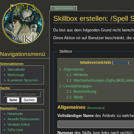
Spezialseite
Skillbox erstellen: /Spell 
Du bist aus dem folgenden Grund nicht berechti
Diese Aktion ist auf Benutzer beschränkt, die 
Skillbox
Navigationsmenü
Inhaltsverzeichnis
Seitenaktionen
1
Allgemeines
Spezialseite
1.1
Weiteres
Werkzeuge
1.2
Wechselwirkungen (Agha,BKB,Link
In anderen Sprachen
2
Levelabhängiges
Suche
2.1
Beschreibung
2.2
Werte
Allgemeines
[
Bearbeiten
]
Navigation
Hauptseite
Vollständiger Name
des Artikels zu welchem
Aktuelle Diskussionen
Veraltete Artikel
ToDo Liste
Nummer
des Skills (von links nach rechts):