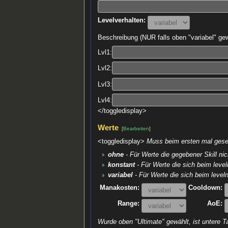
Levelverhalten:
Beschreibung (NUR falls oben "variabel" gew
Lvl1:
Lvl2:
Lvl3:
Lvl4:
</toggledisplay>
Werte
[
Bearbeiten
]
<toggledisplay>
Muss beim ersten mal geset
ohne
- Für Werte die gegebener Skill nic
konstant
- Für Werte die sich beim leve
variabel
- Für Werte die sich beim leveln
Manakosten:
Cooldown:
Range:
AoE:
Wurde oben "Ultimate" gewählt, ist untere Ta