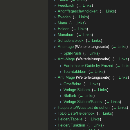
Feedback
‎
(
← Links
)
Angriffsgeschwindigkeit
‎
(
← Links
)
Evaden
‎
(
← Links
)
Mana
‎
(
← Links
)
Helden
‎
(
← Links
)
Manaburn
‎
(
← Links
)
Schadensblock
‎
(
← Links
)
Antimage
(Weiterleitungsseite) ‎
(
← Links
)
Split-Push
‎
(
← Links
)
Anti-Mage
(Weiterleitungsseite) ‎
(
← Links
)
Earthshaker-Guide by Emzed
‎
(
← Link
Teamtaktiken
‎
(
← Links
)
Anti Mage
(Weiterleitungsseite) ‎
(
← Links
)
Orbeffekte
‎
(
← Links
)
Vorlage:Skillorb
‎
(
← Links
)
Skillorb
‎
(
← Links
)
Vorlage:Skillorb/Passiv
‎
(
← Links
)
Hauptseite/Wusstest du schon
‎
(
← Links
)
ToDo Liste/Heldenbox
‎
(
← Links
)
Helden/Tabelle
‎
(
← Links
)
Helden/Funktion
‎
(
← Links
)