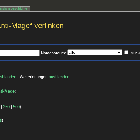
ersionsgeschichte
Anti-Mage“ verlinken
Namensraum:
Ausw
sblenden
| Weiterleitungen
ausblenden
ti-Mage
:
|
250
|
500
)
s
)