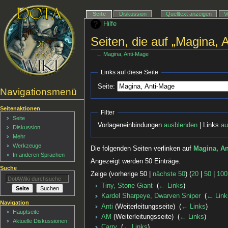
Seite
Diskussion
Quelltext anzeigen
V
Hilfe
Seiten, die auf „Magina, 
←
Magina, Anti-Mage
Links auf diese Seite
Seite:
Navigationsmenü
Seitenaktionen
Filter
Seite
Vorlageneinbindungen
ausblenden
| Links
au
Diskussion
Mehr
Werkzeuge
Die folgenden Seiten verlinken auf
Magina, An
In anderen Sprachen
Angezeigt werden 50 Einträge.
Suche
Zeige (vorherige 50 |
nächste 50
) (
20
|
50
|
100
Tiny, Stone Giant
‎
(
← Links
)
Kardel Sharpeye, Dwarven Sniper
‎
(
← Link
Navigation
Anti
(Weiterleitungsseite) ‎
(
← Links
)
Hauptseite
AM
(Weiterleitungsseite) ‎
(
← Links
)
Aktuelle Diskussionen
Carry
‎
(
← Links
)