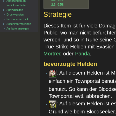
Änderungen an
2.3
6.58
verlinkten Seiten
Spezialseiten
Strategie
Druckversion
Permanenter Link
Seiten­informationen
Dieses Item ist für viele Damag
Attribute anzeigen
Public, wo man nicht befürchte
werden, und so in Ruhe seine G
True Strike Helden mit Evasion 
Mortred
oder
Panda
.
bevorzugte Helden
: Auf diesem Helden ist M
einfach ein Townportal benu
benutzt. So kann der Bloods
Townportal evtl. abbrechen.
: Auf diesem Helden ist e
Grund wie beim Bloodseeker.