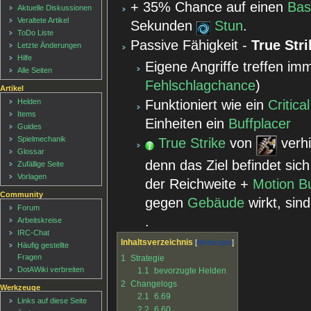
+ 35% Chance auf einen
Ba
Aktuelle Diskussionen
Veraltete Artikel
Sekunden
Stun
.
ToDo Liste
Passive Fähigkeit -
True Stri
Letzte Änderungen
Hilfe
Eigene Angriffe treffen imm
Alle Seiten
Fehlschlagchance
)
Artikel
Funktioniert wie ein
Critica
Helden
Items
Einheiten ein
Buffplacer
Guides
Spielmechanik
True Strike
von
verhi
Glossar
denn das Ziel befindet sic
Zufällige Seite
Vorlagen
der Reichweite +
Motion B
Community
gegen
Gebäude
wirkt, sin
Forum
.
Arbeitskreise
IRC-Chat
Inhaltsverzeichnis
Häufig gestellte
Fragen
1
Strategie
DotAWiki verbreiten
1.1
bevorzugte Helden
2
Changelogs
Werkzeuge
2.1
6.69
Links auf diese Seite
2.2
6.60