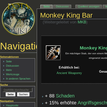
Seite
Diskussion
Quelltext anzeigen
V
Monkey King Bar
(Weitergeleitet von
MKB
)
Navigationsmenü
Monkey Kin
Ein mächtiger Stab, der von einem M
Seitenaktionen
eingesetzt wurd
Seite
Diskussion
Erhältlich bei:
Mehr
Gesa
Ancient Weaponry
Werkzeuge
In anderen Sprachen
Suche
+ 88
Schaden
Navigation
+ 15% erhöhte
Angriffsgesch
Hauptseite