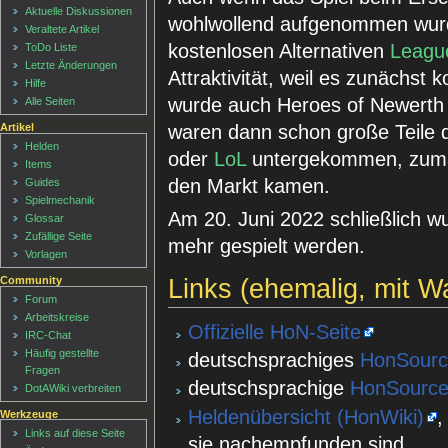
Aktuelle Diskussionen
wohlwollend aufgenommen wurde
Veraltete Artikel
kostenlosen Alternativen
Leagu
ToDo Liste
Letzte Änderungen
Attraktivität, weil es zunächst k
Hilfe
wurde auch Heroes of Newerth v
Alle Seiten
waren dann schon große Teile 
Artikel
Helden
oder
LoL
untergekommen, zumal
Items
den Markt kamen.
Guides
Spielmechanik
Am 20. Juni 2022 schließlich w
Glossar
Zufällige Seite
mehr gespielt werden.
Vorlagen
Community
Links (ehemalig, mit 
Forum
Arbeitskreise
Offizielle HoN-Seite
IRC-Chat
Häufig gestellte
deutschsprachiges
HonSour
Fragen
deutschsprachige
HonSource
DotAWiki verbreiten
Heldenübersicht (HonWiki)
,
Werkzeuge
Links auf diese Seite
sie nachempfunden sind