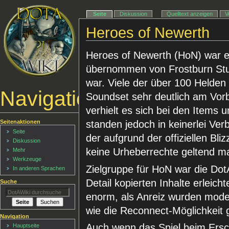
Seite
Diskussion
Quelltext anzeigen
V
Heroes of Newerth
Heroes of Newerth (HoN) war e
übernommen von Frostburn Stu
war. Viele der über 100 Helden w
Navigationsmenü
Soundset sehr deutlich am Vor
verhielt es sich bei den Items u
Seitenaktionen
standen jedoch in keinerlei Ve
Seite
der aufgrund der offiziellen B
Diskussion
keine Urheberrechte geltend m
Mehr
Werkzeuge
Zielgruppe für HoN war die Dot
In anderen Sprachen
Detail kopierten Inhalte erleic
Suche
enorm, als Anreiz wurden mode
wie die Reconnect-Möglichkeit 
Navigation
Auch wenn das Spiel beim Ers
Hauptseite