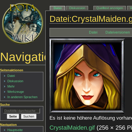
Datei
Diskussion
Quelltext anzeigen
V
Datei:CrystalMaiden.g
Datei
Dateiversionen
Navigationsmenü
Seitenaktionen
Datei
Diskussion
Mehr
Werkzeuge
In anderen Sprachen
Suche
Es ist keine höhere Auflösung vorhan
Navigation
CrystalMaiden.gif
‎
(256 × 256 P
Hauptseite