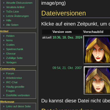
image/png
)
Aktuelle Diskussionen
Veraltete Artikel
Dateiversionen
ToDo Liste
Letzte Änderungen
Hilfe
Klicke auf einen Zeitpunkt, um 
Alle Seiten
Artikel
Version vom
Vorschaubild
Helden
aktuell
10:36, 18. Dez. 2024
Items
Guides
Spielmechanik
Glossar
Zufällige Seite
Vorlagen
09:54, 21. Okt. 2007
Community
Forum
Arbeitskreise
IRC-Chat
Häufig gestellte
Fragen
DotAWiki verbreiten
Du kannst diese Datei nicht üb
Werkzeuge
Links auf diese Seite