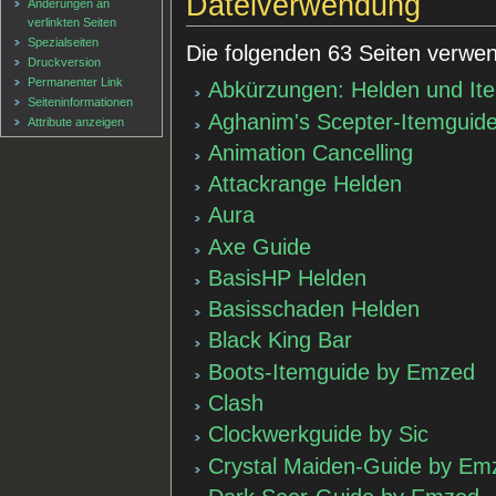
Dateiverwendung
Änderungen an
verlinkten Seiten
Spezialseiten
Die folgenden 63 Seiten verwen
Druckversion
Permanenter Link
Abkürzungen: Helden und It
Seiten­informationen
Aghanim's Scepter-Itemguid
Attribute anzeigen
Animation Cancelling
Attackrange Helden
Aura
Axe Guide
BasisHP Helden
Basisschaden Helden
Black King Bar
Boots-Itemguide by Emzed
Clash
Clockwerkguide by Sic
Crystal Maiden-Guide by Em