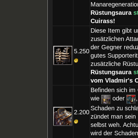
Manaregeneratio
Rüstungsaura
s
Cuirass!
Diese Item gibt 
zusätzlichen Att
der Gegner reduz
5.250
gutes Supporteri
zusätzliche Rüst
Rüstungsaura
s
vom Vladmir's O
Befinden sich im
wie
oder
Schaden zu schla
2.200
zündet man sein 
selbst weh. Achtu
wird der Schaden