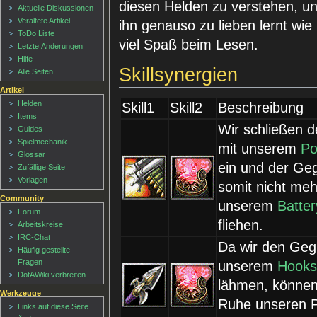
diesen Helden zu verstehen, un
Aktuelle Diskussionen
Veraltete Artikel
ihn genauso zu lieben lernt wie 
ToDo Liste
viel Spaß beim Lesen.
Letzte Änderungen
Hilfe
Skillsynergien
Alle Seiten
Artikel
Helden
Skill1
Skill2
Beschreibung
Items
Wir schließen 
Guides
Spielmechanik
mit unserem
Po
Glossar
ein und der Ge
Zufällige Seite
Vorlagen
somit nicht meh
Community
unserem
Batter
Forum
fliehen.
Arbeitskreise
IRC-Chat
Da wir den Geg
Häufig gestellte
Fragen
unserem
Hooks
DotAWiki verbreiten
lähmen, können 
Werkzeuge
Ruhe unseren 
Links auf diese Seite