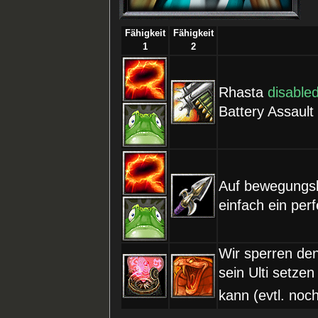
Fähigkeit
Fähigkeit
1
2
Rhasta
disable
Battery Assaul
Auf bewegungsl
einfach ein per
Wir sperren de
sein Ulti setze
kann (evtl. noc