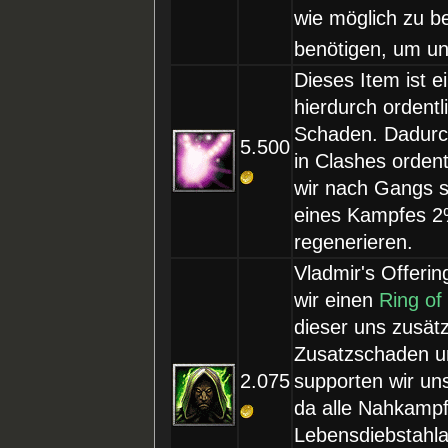
wie möglich zu b
benötigen, um u
Dieses Item ist e
hierdurch ordent
Schaden. Dadurc
5.500
in Clashes orden
wir nach Gangs s
eines Kampfes 2
regenerieren.
Vladmir's Offerin
wir einen
Ring of 
dieser uns zusät
Zusatzschaden u
2.075
supporten wir uns
da alle Nahkampf
Lebensdiebstahl