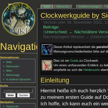
Seite
Diskussion
Quelltext anzeigen
V
Clockwerkguide by Si
Version vom 30. November 2021, 1
Beiträge
)
(
Unterschied
)
← Nächstältere Versi
Nächstjüngere Version → (Untersch
Navigationsmenü
Dieser Artikel repräsentiert die
persön
Meinungsverschiedenheiten bitte auf d
Seitenaktionen
Dies ist ein ­
Guide
zu Clockwerk.
Seite
Um einen umfassenden Einblick zu b
Diskussion
empfiehlt es sich die
Heldenseite
ebenf
Mehr
Werkzeuge
Einleitung
In anderen Sprachen
Suche
Hiermit heiße ich euch herzlic
zu meinem ersten Guide auf Do
Navigation
Ich hoffe, ich kann euch ein we
Hauptseite