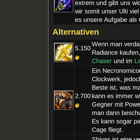
extrem und gibt uns w
wir somit unser Ulti vie
es unsere Aufgabe als
Alternativen
Wenn man verdam
5.150
Radiance kaufen,
Chaser
und im
L
Ein Necronomicon 
Clockwerk, jedoch
Beste ist, was 
2.700
kann es immer w
Gegner mit Power
man dann beschwö
Es kann sogar pa
Cage fliegt.
Shivas ist eine v