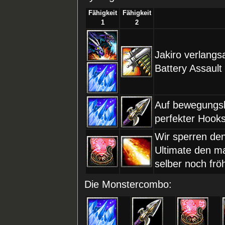
Fähigkeit
Fähigkeit
1
2
Jakiro verlang
Battery Assaul
Auf bewegungslo
perfekter Hooks
Wir sperren de
Ultimate den m
selber noch fröh
Die Monstercombo: