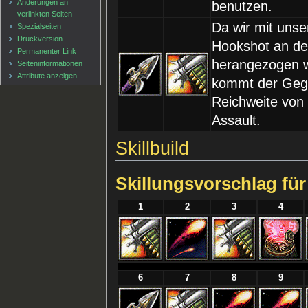
Änderungen an
benutzen.
verlinkten Seiten
Da wir mit uns
Spezialseiten
Druckversion
Hookshot an d
Permanenter Link
herangezogen 
Seiten­informationen
Attribute anzeigen
kommt der Gegn
Reichweite von 
Assault.
Skillbuild
Skillungsvorschlag für
1
2
3
4
6
7
8
9