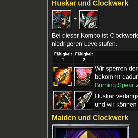
Huskar und Clockwerk
+
Bei dieser Kombo ist Clockwerk
niedrigeren Levelstufen.
Fähigkeit
Fähigkeit
1
2
Wir sperren de
bekommt dadurc
Burning Spear
z
Huskar verlang
und wir können 
Maiden und Clockwerk