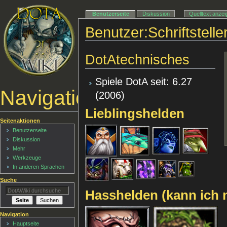
Benutzerseite
Diskussion
Quelltext anze
Benutzer:Schriftstelle
DotAtechnisches
Spiele DotA seit: 6.27
Navigationsmenü
(2006)
Lieblingshelden
Seitenaktionen
Benutzerseite
Diskussion
Mehr
Werkzeuge
In anderen Sprachen
Suche
Hasshelden (kann ich n
Navigation
Hauptseite