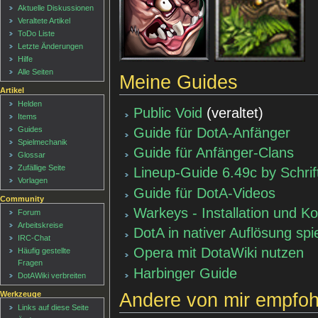
Aktuelle Diskussionen
Veraltete Artikel
ToDo Liste
Letzte Änderungen
Hilfe
Alle Seiten
Meine Guides
Artikel
Helden
Public Void
(veraltet)
Items
Guide für DotA-Anfänger
Guides
Spielmechanik
Guide für Anfänger-Clans
Glossar
Zufällige Seite
Lineup-Guide 6.49c by Schrift
Vorlagen
Guide für DotA-Videos
Community
Warkeys - Installation und Ko
Forum
Arbeitskreise
DotA in nativer Auflösung spi
IRC-Chat
Opera mit DotaWiki nutzen
Häufig gestellte
Fragen
Harbinger Guide
DotAWiki verbreiten
Andere von mir empfoh
Werkzeuge
Links auf diese Seite