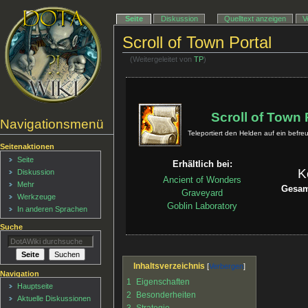
Seite
Diskussion
Quelltext anzeigen
V
Scroll of Town Portal
(Weitergeleitet von
TP
)
Scroll of Town 
Navigationsmenü
Teleportiert den Helden auf ein bef
Seitenaktionen
Seite
Erhältlich bei:
K
Diskussion
Ancient of Wonders
Mehr
Gesa
Graveyard
Werkzeuge
Goblin Laboratory
In anderen Sprachen
Suche
Inhaltsverzeichnis
Navigation
1
Eigenschaften
Hauptseite
2
Besonderheiten
Aktuelle Diskussionen