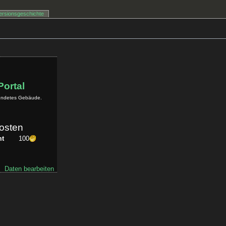
ersionsgeschichte
Portal
reundetes Gebäude.
osten
mt
100
Daten bearbeiten