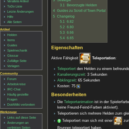
3
Strategie
Veraltete Artikel
3.1
Bevorzugte Helden
ToDo Liste
4
Guides zu Scroll of Town Portal
Letzte Änderungen
5
Changelog
Hilfe
5.1
6.82
Alle Seiten
5.2
6.80
Artikel
5.3
6.66
Helden
5.4
6.65
Items
Guides
Eigenschaften
Spielmechanik
Glossar
Aktive Fähigkeit
Teleportation
:
Zufällige Seite
Vorlagen
Teleportiert
den Helden zu einem befreund
Community
Kanalierungszeit
: 3 Sekunden
Forum
Abklingzeit
: 65 Sekunden
Arbeitskreise
Kosten: 75
IRC-Chat
Besonderheiten
Häufig gestellte
Fragen
Die
Teleportanimation
ist in der Spielerfar
DotAWiki verbreiten
keine Freund-Feind-Farben aktiviert).
Werkzeuge
Teleportieren sich mehrere Helden zum glei
Links auf diese Seite
Teleportiert man sich mit einer
zu
Änderungen an
Brunnen teleportiert haben.
verlinkten Seiten