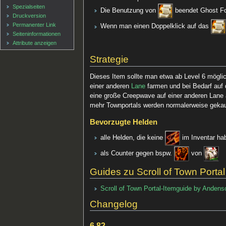
Spezialseiten
Die Benutzung von
beendet Ghost F
Druckversion
Permanenter Link
Wenn man einen Doppelklick auf das
Seiten­informationen
Attribute anzeigen
Strategie
Dieses Item sollte man etwa ab Level 6 mögl
einer anderen
Lane
farmen und bei Bedarf auf 
eine große Creepwave auf einer anderen Lane 
mehr Townportals werden normalerweise gekau
Bevorzugte Helden
alle Helden, die keine
im Inventar ha
als Counter gegen bspw.
von
Guides zu Scroll of Town Portal
Scroll of Town Portal-Itemguide by Andens
Changelog
6.82