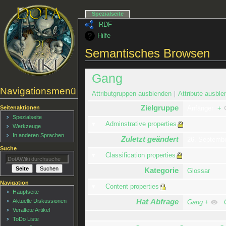
Spezialseite
RDF
Hilfe
Semantisches Browsen
Gang
Navigationsmenü
Attributgruppen ausblenden
Attribute ausble
Zielgruppe
Seitenaktionen
Anfänger
+
Spezialseite
Adminstrative properties
Werkzeuge
In anderen Sprachen
Zuletzt geändert
26. Septemb
Suche
Classification properties
Kategorie
Glossar
Navigation
Content properties
Hauptseite
Hat Abfrage
Aktuelle Diskussionen
Gang
+
,
Veraltete Artikel
ToDo Liste