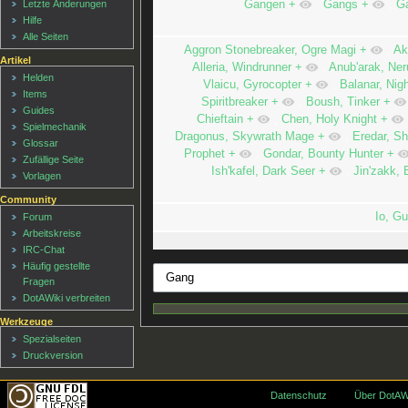
Gangen
+
,
Gangs
+
,
G
Letzte Änderungen
Hilfe
Alle Seiten
Aggron Stonebreaker, Ogre Magi
+
,
Ak
Artikel
Alleria, Windrunner
+
,
Anub'arak, Ner
Helden
Vlaicu, Gyrocopter
+
,
Balanar, Nigh
Items
Spiritbreaker
+
,
Boush, Tinker
+
Guides
Chieftain
+
,
Chen, Holy Knight
+
Spielmechanik
Dragonus, Skywrath Mage
+
,
Eredar, S
Glossar
Prophet
+
,
Gondar, Bounty Hunter
+
Zufällige Seite
Ish'kafel, Dark Seer
+
,
Jin'zakk, 
Vorlagen
Community
Io, G
Forum
Arbeitskreise
IRC-Chat
Häufig gestellte
Fragen
DotAWiki verbreiten
Werkzeuge
Spezialseiten
Druckversion
Datenschutz
Über DotAW