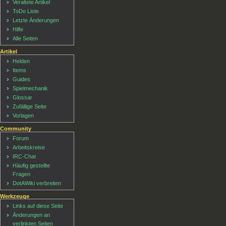
Veraltete Artikel
ToDo Liste
Letzte Änderungen
Hilfe
Alle Seiten
Artikel
Helden
Items
Guides
Spielmechanik
Glossar
Zufällige Seite
Vorlagen
Community
Forum
Arbeitskreise
IRC-Chat
Häufig gestellte
Fragen
DotAWiki verbreiten
Werkzeuge
Links auf diese Seite
Änderungen an
verlinkten Seiten