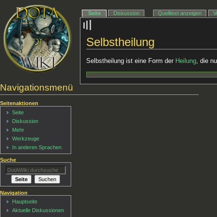
Seite
Diskussion
Quelltext anzeigen
V
Selbstheilung
Selbstheilung ist eine Form der
Heilung
, die n
Navigationsmenü
Seitenaktionen
Seite
Diskussion
Mehr
Werkzeuge
In anderen Sprachen
Suche
Navigation
Hauptseite
Aktuelle Diskussionen