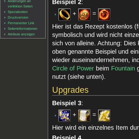
Beispiel 2
:
Änderungen an
verlinkten Seiten
Spezialseiten
+
=
Druckversion
Permanenter Link
Hier ist das Rezept kostenlos (
Seiten­informationen
symbolisch und wird nicht einze
Attribute anzeigen
sich von alleine. Achtung: Die
oben genannte Beispiel und ein
wieder auseinandernehmen, i
Circle of Power
beim
Fountain
g
nutzt (siehe unten).
Upgrades
Beispiel 3
:
+
=
Hier wird ein einzelnes Item du
Beispiel 4