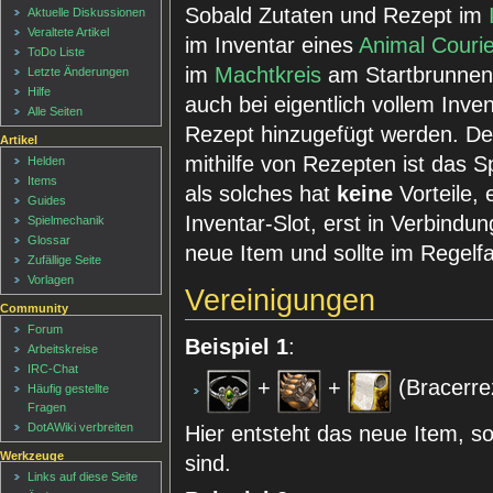
Sobald Zutaten und Rezept im
Aktuelle Diskussionen
Veraltete Artikel
im Inventar eines
Animal Courie
ToDo Liste
im
Machtkreis
am Startbrunnen)
Letzte Änderungen
Hilfe
auch bei eigentlich vollem Inven
Alle Seiten
Rezept hinzugefügt werden. Der
Artikel
mithilfe von Rezepten ist das 
Helden
Items
als solches hat
keine
Vorteile, 
Guides
Inventar-Slot, erst in Verbindun
Spielmechanik
Glossar
neue Item und sollte im Regelfa
Zufällige Seite
Vorlagen
Vereinigungen
Community
Forum
Beispiel 1
:
Arbeitskreise
IRC-Chat
+
+
(Bracerre
Häufig gestellte
Fragen
DotAWiki verbreiten
Hier entsteht das neue Item, s
Werkzeuge
sind.
Links auf diese Seite