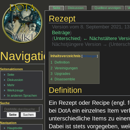
Seite
Diskussion
Quelltext anzeigen
V
Rezept
Version vom 8. September 2021, 1
Beiträge
)
(
Unterschied
)
← Nächstältere Versi
Nächstjüngere Version → (Untersch
Navigationsmenü
Inhaltsverzeichnis
1
Definition
2
Vereinigungen
Seitenaktionen
3
Upgrades
Seite
4
Disassemble
Diskussion
Mehr
Definition
Werkzeuge
In anderen Sprachen
Ein Rezept oder Recipe (engl. f
Suche
bei DotA ein einzelnes Item ve
unterschiedliche Items zu ein
Navigation
Dabei ist stets vorgegeben, we
Hauptseite