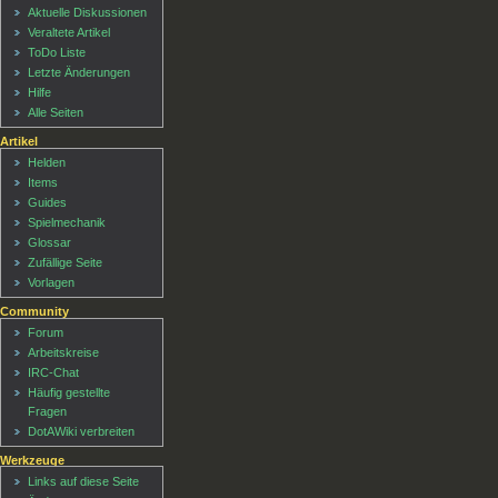
Aktuelle Diskussionen
Veraltete Artikel
ToDo Liste
Letzte Änderungen
Hilfe
Alle Seiten
Artikel
Helden
Items
Guides
Spielmechanik
Glossar
Zufällige Seite
Vorlagen
Community
Forum
Arbeitskreise
IRC-Chat
Häufig gestellte
Fragen
DotAWiki verbreiten
Werkzeuge
Links auf diese Seite