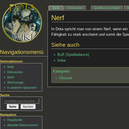
Seite
Diskussion
Quelltext anzeigen
V
Nerf
In Dota spricht man von einem Nerf, wenn ein 
Fähigkeit zu stark erscheint und somit die Spi
Siehe auch
Navigationsmenü
Buff (Spielbalance)
Imba
Seitenaktionen
Seite
Kategorie
:
Diskussion
Mehr
Glossar
Werkzeuge
In anderen Sprachen
Suche
Navigation
Hauptseite
Aktuelle Diskussionen