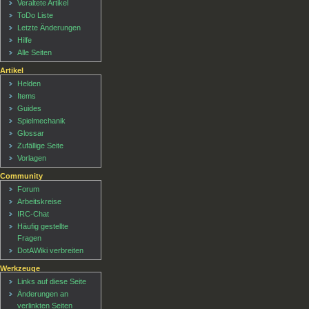
Veraltete Artikel
ToDo Liste
Letzte Änderungen
Hilfe
Alle Seiten
Artikel
Helden
Items
Guides
Spielmechanik
Glossar
Zufällige Seite
Vorlagen
Community
Forum
Arbeitskreise
IRC-Chat
Häufig gestellte
Fragen
DotAWiki verbreiten
Werkzeuge
Links auf diese Seite
Änderungen an
verlinkten Seiten