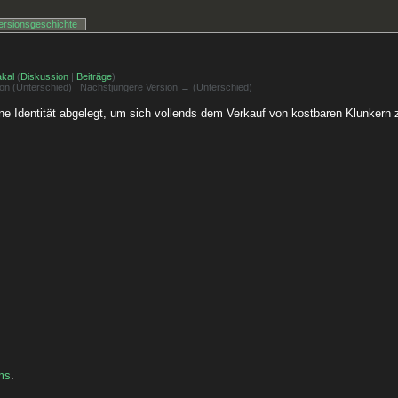
ersionsgeschichte
kal
(
Diskussion
|
Beiträge
)
sion (Unterschied) | Nächstjüngere Version → (Unterschied)
eine Identität abgelegt, um sich vollends dem Verkauf von kostbaren Klunkern
ms
.