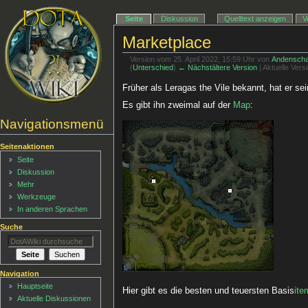
Seite
Diskussion
Quelltext anzeigen
V
Marketplace
Version vom 25. April 2022, 15:59 Uhr von
Andenscha
(
Unterschied
)
← Nächstältere Version
| Aktuelle Ver
Früher als Leragas the Vile bekannt, hat er s
Es gibt ihn zweimal auf der
Map
:
Navigationsmenü
Seitenaktionen
Seite
Diskussion
Mehr
Werkzeuge
In anderen Sprachen
Suche
Navigation
Hauptseite
Hier gibt es die besten und teuersten Basis
ite
Aktuelle Diskussionen