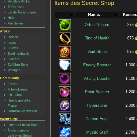
Veraltete Artikel
Items des Secret Shop
ToDo Liste
Letzte Änderungen
Name:
Kosten
Hilfe
Alle Seiten
Orb of Venom
275
Artikel
Helden
Ring of Health
875
Items
Guides
Void Stone
875
Spielmechanik
Glossar
Zufällige Seite
Energy Booster
1.000
Vorlagen
Community
Vitality Booster
1.100
Forum
Arbeitskreise
Point Booster
1.200
IRC-Chat
Häufig gestellte
Hyperstone
2.000
Fragen
DotAWiki verbreiten
Demon Edge
2.400
Werkzeuge
Links auf diese Seite
Änderungen an
Mystic Staff
2.700
verlinkten Seiten