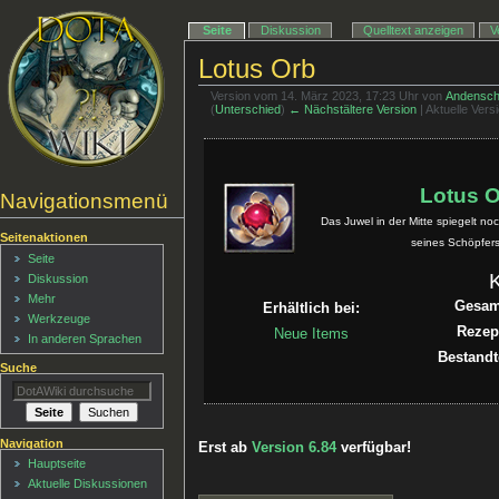
Seite
Diskussion
Quelltext anzeigen
V
Lotus Orb
Version vom 14. März 2023, 17:23 Uhr von
Andensch
(
Unterschied
)
← Nächstältere Version
| Aktuelle Ver
Lotus 
Navigationsmenü
Das Juwel in der Mitte spiegelt no
Seitenaktionen
seines Schöpfers
Seite
Diskussion
Mehr
Gesam
Erhältlich bei:
Werkzeuge
Rezep
Neue Items
In anderen Sprachen
Bestandt
Suche
Navigation
Erst ab
Version 6.84
verfügbar!
Hauptseite
Aktuelle Diskussionen