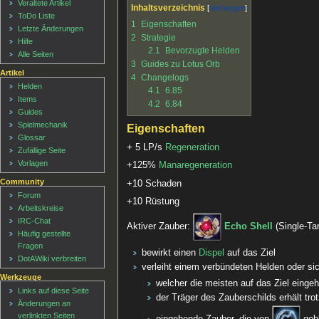
Veraltete Artikel
Inhaltsverzeichnis
ToDo Liste
1
Eigenschaften
Letzte Änderungen
2
Strategie
Hilfe
2.1
Bevorzugte Helden
Alle Seiten
3
Guides zu Lotus Orb
Artikel
4
Changelogs
Helden
4.1
6.85
Items
4.2
6.84
Guides
Spielmechanik
Eigenschaften
Glossar
+ 5 LP/s
Regeneration
Zufällige Seite
Vorlagen
+125%
Manaregeneration
Community
+10 Schaden
Forum
+10 Rüstung
Arbeitskreise
IRC-Chat
Aktiver Zauber:
Echo Shell
(Single-Tar
Häufig gestellte
Fragen
bewirkt einen
Dispel
auf das Ziel
DotAWiki verbreiten
verleiht einem verbündeten Helden oder si
Werkzeuge
welcher die meisten auf das Ziel einge
Links auf diese Seite
der Träger des Zauberschilds erhält t
Änderungen an
verlinkten Seiten