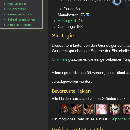
eingehende Zauber, die von
gebl
Spezialseiten
Dauer: 6s
Druckversion
Permanenter Link
Manakosten: 75
Seiten­informationen
Abklingzeit
: 15s
Attribute anzeigen
Castrange: 900
Strategie
Dieses Item bietet von den Grundeigenschaft
Werte entsprechen der Summe der Einzelteile. 
Channeling
-Zauberer, die einige Sekunden "un
Allerdings sollte geprüft werden, ob es überh
zurückgeworfen werden.
Bevorzugte Helden
Alle Helden, die aus diversen Gründen stark 
Ein mögliches Item ist es auch für
Supporter
,
Guides zu Lotus Orb