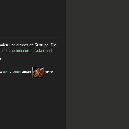
aden und einiges an Rüstung. Die
 Sämtliche
Initiatoren
,
Nuker
und
n.
ie
AoE
-
Stuns
eines
nicht