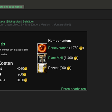
ersionsgeschichte
akal
(
Diskussion
|
Beiträge
)
sion (Unterschied) | Nächstjüngere Version → (Unterschied)
Komponenten:
Orb
Perseverance
(1.750
)
ch immer ein blasses Bild
 wider.
Plate Mail
(1.400
)
Kosten
Rezept (900
)
t
4050
t
900
eile
3150
Daten bearbeiten