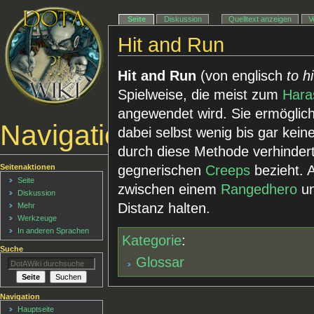
Seite
Diskussion
Quelltext anzeigen
V
Hit and Run
Hit and Run
(von englisch
to h
Spielweise, die meist zum
Hara
angewendet wird. Sie ermögli
Navigationsmenü
dabei selbst wenig bis gar kein
durch diese Methode verhinder
Seitenaktionen
gegnerischen
Creeps
bezieht. 
Seite
zwischen einem
Rangedhero
un
Diskussion
Distanz halten.
Mehr
Werkzeuge
In anderen Sprachen
Kategorie
:
Suche
Glossar
Navigation
Hauptseite