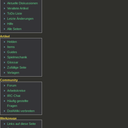
Aktuelle Diskussionen
Veraltete Artikel
ToDo Liste
Letzte Änderungen
Hilfe
Alle Seiten
Artikel
Helden
Items
Guides
Spielmechanik
Glossar
Zufällige Seite
Vorlagen
Community
Forum
Arbeitskreise
IRC-Chat
Häufig gestellte
Fragen
DotAWiki verbreiten
Werkzeuge
Links auf diese Seite