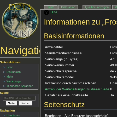
Seite
Diskussion
Quelltext anzeigen
V
Hilfe
Informationen zu „Fro
Basisinformationen
Navigationsmenü
Anzeigetitel
Fros
Standardsortierschlüssel
Fros
Seitenlänge (in Bytes)
471
Seitenaktionen
Seitenkennnummer
490
Seite
Seiteninhaltssprache
de -
Diskussion
Mehr
Seiteninhaltsmodell
Wiki
Werkzeuge
Indizierung durch Suchmaschinen
Erla
In anderen Sprachen
Anzahl der Weiterleitungen zu dieser Seite
0
Suche
Gezählt als eine Inhaltsseite
Ja
Seitenschutz
Navigation
Hauptseite
Bearbeiten
Alle Benutzer (unbeschränkt)