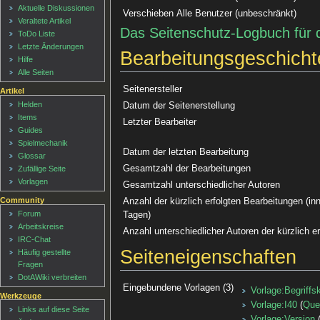
Aktuelle Diskussionen
Verschieben
Alle Benutzer (unbeschränkt)
Veraltete Artikel
Das Seitenschutz-Logbuch für 
ToDo Liste
Letzte Änderungen
Bearbeitungsgeschicht
Hilfe
Alle Seiten
Seitenersteller
Artikel
Helden
Datum der Seitenerstellung
Items
Letzter Bearbeiter
Guides
Spielmechanik
Datum der letzten Bearbeitung
Glossar
Gesamtzahl der Bearbeitungen
Zufällige Seite
Vorlagen
Gesamtzahl unterschiedlicher Autoren
Community
Anzahl der kürzlich erfolgten Bearbeitungen (inn
Forum
Tagen)
Arbeitskreise
Anzahl unterschiedlicher Autoren der kürzlich e
IRC-Chat
Seiteneigenschaften
Häufig gestellte
Fragen
DotAWiki verbreiten
Eingebundene Vorlagen (3)
Vorlage:Begriffs
Werkzeuge
Vorlage:I40
(
Que
Links auf diese Seite
Vorlage:Version