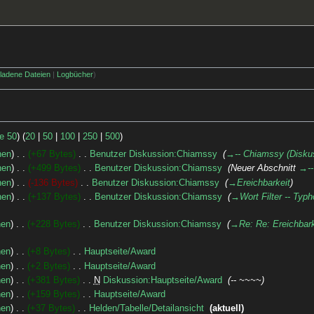
ladene Dateien
Logbücher
ge 50
) (
20
|
50
|
100
|
250
|
500
)
nen
+67 Bytes
‎
Benutzer Diskussion:Chiamssy
‎
→‎-- Chiamssy (Disku
nen
+499 Bytes
‎
Benutzer Diskussion:Chiamssy
‎
Neuer Abschnitt
→‎-
nen
-136 Bytes
‎
Benutzer Diskussion:Chiamssy
‎
→‎Ereichbarkeit
nen
+137 Bytes
‎
Benutzer Diskussion:Chiamssy
‎
→‎Wort Filter -- Typ
nen
+228 Bytes
‎
Benutzer Diskussion:Chiamssy
‎
→‎Re: Re: Ereichbark
nen
+8 Bytes
‎
Hauptseite/Award
‎
nen
+2 Bytes
‎
Hauptseite/Award
‎
nen
+381 Bytes
‎
N
Diskussion:Hauptseite/Award
‎
-- ~~~~
nen
+159 Bytes
‎
Hauptseite/Award
‎
nen
+37 Bytes
‎
Helden/Tabelle/Detailansicht
‎
aktuell