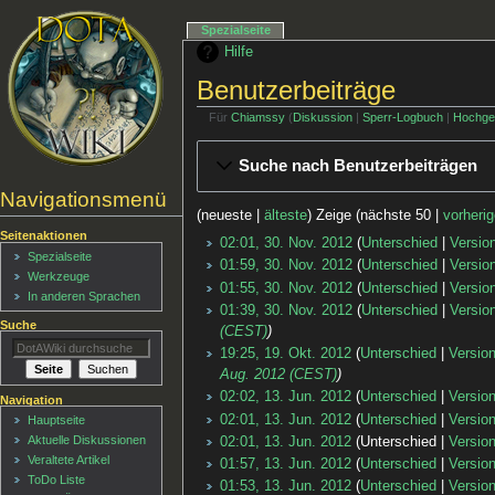
Spezialseite
Hilfe
Benutzerbeiträge
Für
Chiamssy
Diskussion
Sperr-Logbuch
Hochge
Suche nach Benutzerbeiträgen
Navigationsmenü
(neueste |
älteste
) Zeige (nächste 50 |
vorheri
Seitenaktionen
02:01, 30. Nov. 2012
Unterschied
Versio
Spezialseite
01:59, 30. Nov. 2012
Unterschied
Versio
Werkzeuge
01:55, 30. Nov. 2012
Unterschied
Versio
In anderen Sprachen
01:39, 30. Nov. 2012
Unterschied
Versio
Suche
(CEST)
19:25, 19. Okt. 2012
Unterschied
Versio
Aug. 2012 (CEST)
02:02, 13. Jun. 2012
Unterschied
Versio
Navigation
02:01, 13. Jun. 2012
Unterschied
Versio
Hauptseite
Aktuelle Diskussionen
02:01, 13. Jun. 2012
Unterschied
Versio
Veraltete Artikel
01:57, 13. Jun. 2012
Unterschied
Versio
ToDo Liste
01:53, 13. Jun. 2012
Unterschied
Versio