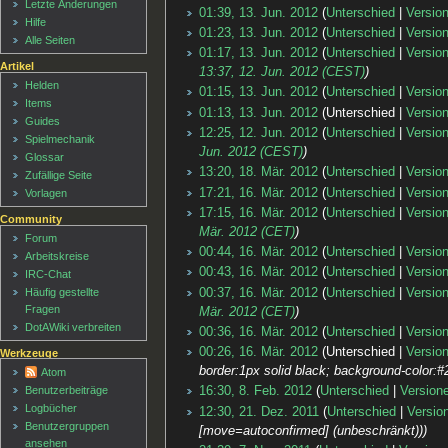
Letzte Änderungen
01:39, 13. Jun. 2012
Unterschied
Versio
Hilfe
01:23, 13. Jun. 2012
Unterschied
Versio
Alle Seiten
01:17, 13. Jun. 2012
Unterschied
Versio
Artikel
13:37, 12. Jun. 2012 (CEST)
Helden
01:15, 13. Jun. 2012
Unterschied
Versio
Items
01:13, 13. Jun. 2012
Unterschied
Versio
Guides
12:25, 12. Jun. 2012
Unterschied
Versio
Spielmechanik
Jun. 2012 (CEST)
Glossar
13:20, 18. Mär. 2012
Unterschied
Versio
Zufällige Seite
17:21, 16. Mär. 2012
Unterschied
Versio
Vorlagen
17:15, 16. Mär. 2012
Unterschied
Versio
Community
Mär. 2012 (CET)
Forum
00:44, 16. Mär. 2012
Unterschied
Versio
Arbeitskreise
00:43, 16. Mär. 2012
Unterschied
Versio
IRC-Chat
00:37, 16. Mär. 2012
Unterschied
Versio
Häufig gestellte
Fragen
Mär. 2012 (CET)
DotAWiki verbreiten
00:36, 16. Mär. 2012
Unterschied
Versio
00:26, 16. Mär. 2012
Unterschied
Versio
Werkzeuge
border:1px solid black; background-color:#
Atom
Benutzerbeiträge
16:30, 8. Feb. 2012
Unterschied
Version
Logbücher
12:30, 21. Dez. 2011
Unterschied
Versio
Benutzergruppen
[move=autoconfirmed] (unbeschränkt))
ansehen