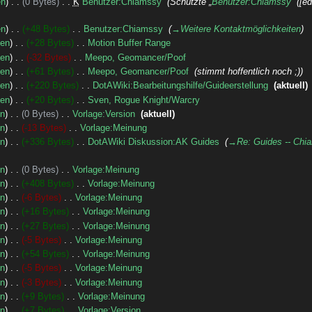
en
0 Bytes
‎
K
Benutzer:Chiamssy
‎
Schützte „
Benutzer:Chiamssy
“ ([e
en
+48 Bytes
‎
Benutzer:Chiamssy
‎
→‎Weitere Kontaktmöglichkeiten
nen
+28 Bytes
‎
Motion Buffer Range
‎
nen
-32 Bytes
‎
Meepo, Geomancer/Poof
‎
nen
+61 Bytes
‎
Meepo, Geomancer/Poof
‎
stimmt hoffentlich noch ;)
nen
+220 Bytes
‎
DotAWiki:Bearbeitungshilfe/Guideerstellung
‎
aktuell
nen
+20 Bytes
‎
Sven, Rogue Knight/Warcry
‎
en
0 Bytes
‎
Vorlage:Version
‎
aktuell
en
-13 Bytes
‎
Vorlage:Meinung
‎
en
+336 Bytes
‎
DotAWiki Diskussion:AK Guides
‎
→‎Re: Guides -- Chia
en
0 Bytes
‎
Vorlage:Meinung
‎
en
+408 Bytes
‎
Vorlage:Meinung
‎
en
-6 Bytes
‎
Vorlage:Meinung
‎
en
+16 Bytes
‎
Vorlage:Meinung
‎
en
+27 Bytes
‎
Vorlage:Meinung
‎
en
-5 Bytes
‎
Vorlage:Meinung
‎
en
+54 Bytes
‎
Vorlage:Meinung
‎
en
-5 Bytes
‎
Vorlage:Meinung
‎
en
-3 Bytes
‎
Vorlage:Meinung
‎
en
+9 Bytes
‎
Vorlage:Meinung
‎
en
+7 Bytes
‎
Vorlage:Version
‎