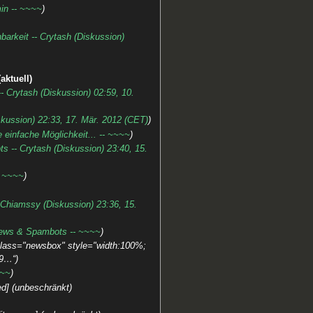
in -- ~~~~
barkeit -- Crytash (Diskussion)
aktuell
-- Crytash (Diskussion) 02:59, 10.
skussion) 22:33, 17. Mär. 2012 (CET)
 einfache Möglichkeit... -- ~~~~
 -- Crytash (Diskussion) 23:40, 15.
- ~~~~
Chiamssy (Diskussion) 23:36, 15.
ews & Spambots -- ~~~~
 class="newsbox" style="width:100%;
99…“
~~~
ed] (unbeschränkt)