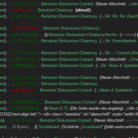
nen
+455 Bytes
‎
Benutzer Diskussion:Crytash
‎
Neuer Abschnitt
→‎adm
nen
-94 Bytes
‎
Benutzer:Chiamssy
‎
aktuell
nen
+386 Bytes
‎
Benutzer Diskussion:Chiamssy
‎
→‎Re: Re: Re: Ereich
nen
-5.214 Bytes
‎
Benutzer Diskussion:Chiamssy
‎
nen
+5.430 Bytes
‎
N
Benutzer Diskussion:Chiamssy/Archiv
‎
-- ~~~~
nen
+146 Bytes
‎
Benutzer Diskussion:Chiamssy
‎
→‎Re: Ereichbarkeit 
nen
+353 Bytes
‎
Benutzer Diskussion:Chiamssy
‎
→‎Re: -- Crytash (Di
nen
+452 Bytes
‎
Benutzer Diskussion:Crytash
‎
Neuer Abschnitt
→‎Eine
nen
+508 Bytes
‎
Benutzer Diskussion:Crytash
‎
→‎Re: News & Spambots
nen
+272 Bytes
‎
Benutzer Diskussion:Chiamssy
‎
Neuer Abschnitt
→‎-
nen
+195 Bytes
‎
Benutzer Diskussion:Chiamssy
‎
nen
-587 Bytes
‎
Benutzer Diskussion:Crytash
‎
→‎News & Spambots -- 
nen
+1.553 Bytes
‎
Benutzer Diskussion:Crytash
‎
Neuer Abschnitt
→‎N
nen
+1.852 Bytes
‎
N
News:6.73
‎
Die Seite wurde neu angelegt: „<div
223322;text-align:left;"> <div class="newsbox" id="überschrift" style="width:
en
+335 Bytes
‎
Benutzer Diskussion:Crytash
‎
Neuer Abschnitt
→‎-- ~
nen
0 Bytes
‎
K
Scoreboard
‎
Schützte „
Scoreboard
“ ([edit=autoconfirm