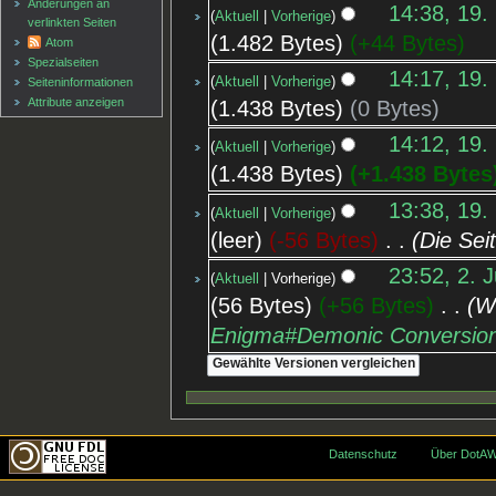
Änderungen an
14:38, 19.
Aktuell
Vorherige
verlinkten Seiten
1.482 Bytes
+44 Bytes
Atom
Spezialseiten
14:17, 19.
Aktuell
Vorherige
Seiten­informationen
Attribute anzeigen
1.438 Bytes
0 Bytes
14:12, 19.
Aktuell
Vorherige
1.438 Bytes
+1.438 Bytes
13:38, 19.
Aktuell
Vorherige
leer
-56 Bytes
‎
Die Sei
23:52, 2. 
Aktuell
Vorherige
56 Bytes
+56 Bytes
‎
W
Enigma#Demonic Conversio
Datenschutz
Über DotAW