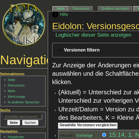
Seite
Diskussion
Quelltext anzeigen
Hilfe
Eidolon: Versionsges
Logbücher dieser Seite anzeigen
Versionen filtern
Navigationsmenü
Zur Anzeige der Änderungen ei
auswählen und die Schaltfläche
Seitenaktionen
Seite
klicken.
Diskussion
(Aktuell) = Unterschied zur a
Mehr
Werkzeuge
Unterschied zur vorherigen V
In anderen Sprachen
Uhrzeit/Datum = Version zu 
Suche
des Bearbeiters, K = Kleine
Navigation
15:14, 1. 
Aktuell
Vorherige
Hauptseite