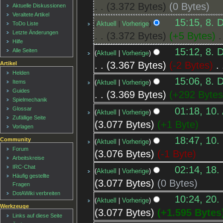
3.372 Bytes
0 Bytes
Aktuelle Diskussionen
Veraltete Artikel
15:15, 8. 
Aktuell
Vorherige
ToDo Liste
Letzte Änderungen
3.372 Bytes
+5 Bytes
‎
Hilfe
15:12, 8. 
Alle Seiten
Aktuell
Vorherige
3.367 Bytes
-2 Bytes
‎
Artikel
Helden
15:06, 8. 
Items
Aktuell
Vorherige
Guides
3.369 Bytes
+292 Byte
Spielmechanik
01:18, 10.
Glossar
Aktuell
Vorherige
Zufällige Seite
3.077 Bytes
+1 Byte
Vorlagen
18:47, 10.
Community
Aktuell
Vorherige
Forum
3.076 Bytes
-1 Byte
Arbeitskreise
IRC-Chat
02:14, 18.
Aktuell
Vorherige
Häufig gestellte
3.077 Bytes
0 Bytes
Fragen
DotAWiki verbreiten
10:24, 20.
Aktuell
Vorherige
Werkzeuge
3.077 Bytes
+1.595 Bytes
Links auf diese Seite