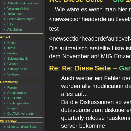
Aktuelle Diskussionen
Wie wäre es wenn man hier 
Veraltete Artikel
ToDo Liste
<newsectionheaderdefaultlevel
Letzte Änderungen
Hilfe
test
Alle Seiten
<newsectionheaderdefaultlevel
Artikel
Helden
Die autmatisch erstellte Liste i
Items
Guides
dem November an! MfG Emze
Spielmechanik
Glossar
Re: Re: Diese Seite --
Gar
Zufällige Seite
Vorlagen
Auch wieder ein Fehler de
Community
wurden alle modification da
Forum
alles auf...
Arbeitskreise
IRC-Chat
Da die Diskussionen so ver
Häufig gestellte
Fragen
dotasource zum diskutieren
DotAWiki verbreiten
quarterly release rauskommt
Werkzeuge
server bekomme
Links auf diese Seite