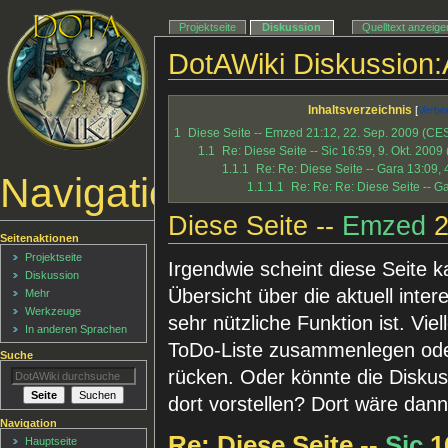
Projektseite
Diskussion
Quelltext anzeige
DotAWiki Diskussion:
Inhaltsverzeichnis
1
Diese Seite -- Emzed 21:12, 22. Sep. 2009 (CE
1.1
Re: Diese Seite -- Sic 16:59, 9. Okt. 200
1.1.1
Re: Re: Diese Seite -- Gara 13:09,
Navigationsmenü
1.1.1.1
Re: Re: Re: Diese Seite -- G
Diese Seite --
Emzed
2
Seitenaktionen
Projektseite
Irgendwie scheint diese Seite 
Diskussion
Übersicht über die aktuell inte
Mehr
Werkzeuge
sehr nützliche Funktion ist. Viel
In anderen Sprachen
ToDo-Liste zusammenlegen oder
Suche
rücken. Oder könnte die Disku
dort vorstellen? Dort wäre dann
Navigation
Re: Diese Seite --
Sic
16
Hauptseite