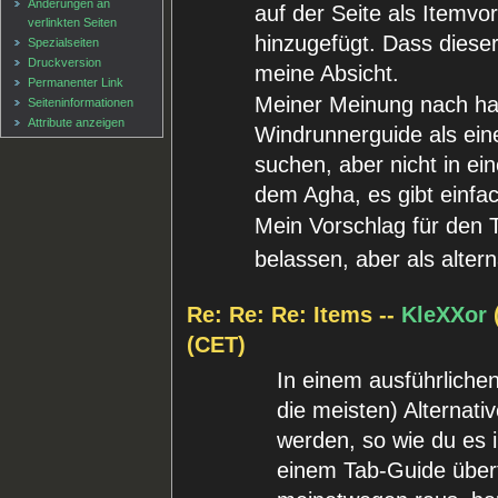
Änderungen an
auf der Seite als Itemvo
verlinkten Seiten
hinzugefügt. Dass diese
Spezialseiten
Druckversion
meine Absicht.
Permanenter Link
Meiner Meinung nach hat
Seiten­informationen
Attribute anzeigen
Windrunnerguide als eine
suchen, aber nicht in ei
dem Agha, es gibt einfa
Mein Vorschlag für den 
belassen, aber als alter
Re: Re: Re: Items --
KleXXor
(CET)
In einem ausführliche
die meisten) Alternati
werden, so wie du es 
einem Tab-Guide überf