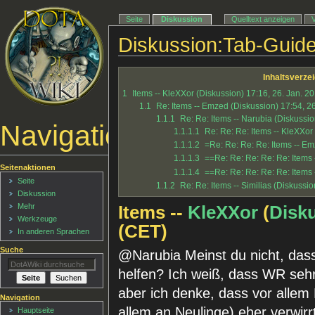
Seite
Diskussion
Quelltext anzeigen
Diskussion:Tab-Guid
Inhaltsverze
1
Items -- KleXXor (Diskussion) 17:16, 26. Jan. 2
1.1
Re: Items -- Emzed (Diskussion) 17:54, 2
1.1.1
Re: Re: Items -- Narubia (Diskussio
Navigationsmenü
1.1.1.1
Re: Re: Re: Items -- KleXXor
1.1.1.2
=Re: Re: Re: Re: Items -- Em
1.1.1.3
==Re: Re: Re: Re: Re: Items 
Seitenaktionen
1.1.1.4
==Re: Re: Re: Re: Re: Items 
Seite
1.1.2
Re: Re: Items -- Similias (Diskussi
Diskussion
Mehr
Items --
KleXXor
(
Disk
Werkzeuge
(CET)
In anderen Sprachen
Suche
@Narubia Meinst du nicht, dass 
helfen? Ich weiß, dass WR sehr 
aber ich denke, dass vor allem 
Navigation
allem an Neulinge) eher verwir
Hauptseite