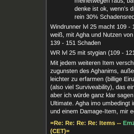
meinetwegen raus, ba
denke ist ok, wenn's 
rein 30% Schadensredu
Windrunner lvl 25 macht 109 - 
weiß, mit Agha und Nutzen von 
139 - 151 Schaden
WR lvl 25 mit stygian (109 - 1
Mit jedem weiteren Item versch
zugunsten des Aghanims, außerd
leichter zu erfarmen (billige Ei
(also viel Surviveability), das e
aber ich würde ganz klar sagen
Ultimate. Agha imo umbedingt in
und einem Damage-Item, mir eg
=Re: Re: Re: Re: Items --
Em
(CET)=