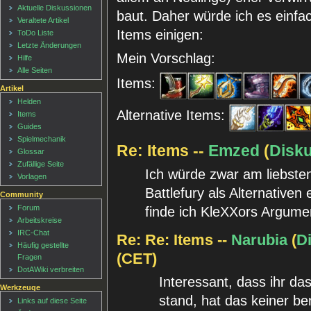
Aktuelle Diskussionen
baut. Daher würde ich es einfac
Veraltete Artikel
Items einigen:
ToDo Liste
Letzte Änderungen
Mein Vorschlag:
Hilfe
Alle Seiten
Items:
Artikel
Helden
Alternative Items:
Items
Guides
Spielmechanik
Re: Items --
Emzed
(
Disk
Glossar
Zufällige Seite
Ich würde zwar am liebste
Vorlagen
Battlefury als Alternativen
Community
Forum
finde ich KleXXors Argume
Arbeitskreise
IRC-Chat
Re: Re: Items --
Narubia
(
D
Häufig gestellte
(CET)
Fragen
DotAWiki verbreiten
Interessant, dass ihr das
Werkzeuge
stand, hat das keiner be
Links auf diese Seite