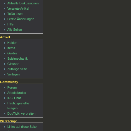
Aktuelle Diskussionen
Veraltete Artikel
ToDo Liste
Letzte Änderungen
Hilfe
Alle Seiten
Artikel
Helden
Items
Guides
Spielmechanik
Glossar
Zufällige Seite
Vorlagen
Community
Forum
Arbeitskreise
IRC-Chat
Häufig gestellte
Fragen
DotAWiki verbreiten
Werkzeuge
Links auf diese Seite