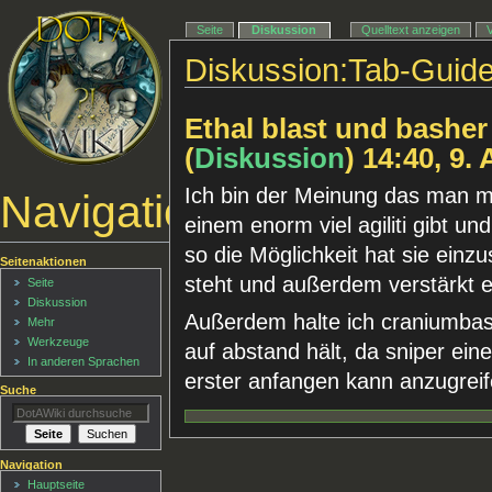
Seite
Diskussion
Quelltext anzeigen
Diskussion:Tab-Guide
Ethal blast und basher
(
Diskussion
) 14:40, 9.
Ich bin der Meinung das man mit
Navigationsmenü
einem enorm viel agiliti gibt und
so die Möglichkeit hat sie ein
Seitenaktionen
steht und außerdem verstärkt e
Seite
Diskussion
Außerdem halte ich craniumbash
Mehr
Werkzeuge
auf abstand hält, da sniper ei
In anderen Sprachen
erster anfangen kann anzugrei
Suche
Navigation
Hauptseite