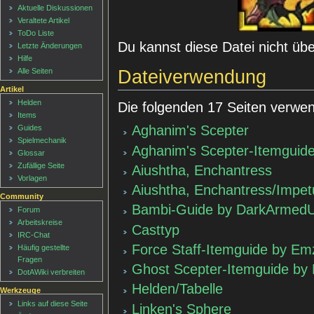
Aktuelle Diskussionen
Veraltete Artikel
ToDo Liste
Du kannst diese Datei nicht üb
Letzte Änderungen
Hilfe
Dateiverwendung
Alle Seiten
Artikel
Helden
Die folgenden 17 Seiten verwen
Items
Aghanim's Scepter
Guides
Spielmechanik
Aghanim's Scepter-Itemguid
Glossar
Zufällige Seite
Aiushtha, Enchantress
Vorlagen
Aiushtha, Enchantress/Impet
Community
Bambi-Guide by DarkArmedU
Forum
Arbeitskreise
Casttyp
IRC-Chat
Force Staff-Itemguide by E
Häufig gestellte
Fragen
Ghost Scepter-Itemguide by
DotAWiki verbreiten
Helden/Tabelle
Werkzeuge
Links auf diese Seite
Linken's Sphere