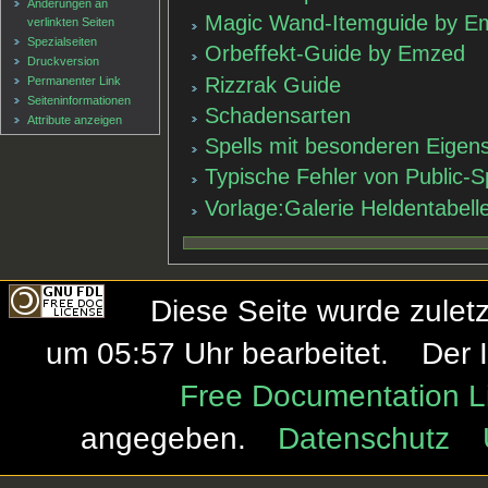
Änderungen an
Magic Wand-Itemguide by Emz
verlinkten Seiten
Spezialseiten
Orbeffekt-Guide by Emzed
Druckversion
Rizzrak Guide
Permanenter Link
Seiten­informationen
Schadensarten
Attribute anzeigen
Spells mit besonderen Eigen
Typische Fehler von Public-S
Vorlage:Galerie Heldentabell
Diese Seite wurde zule
um 05:57 Uhr bearbeitet.
Der 
Free Documentation L
angegeben.
Datenschutz