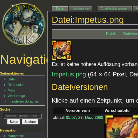
Datei
Diskussion
Quelltext anzeigen
V
Datei:Impetus.png
Datei
Dateiver
Navigationsmenü
Es ist keine höhere Auflösung vorhan
Impetus.png
‎
(64 × 64 Pixel, D
Seitenaktionen
Datei
Dateiversionen
Diskussion
Mehr
Werkzeuge
Klicke auf einen Zeitpunkt, um 
In anderen Sprachen
Suche
Version vom
Vorschaubild
aktuell
05:57, 27. Dez. 2009
Navigation
Hauptseite