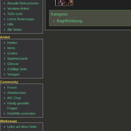
Aktuelle Diskussionen
Veraltete Artikel
ToDo Liste
Kategorie
:
Letzte Änderungen
Begriffsklärung
Hilfe
Alle Seiten
Artikel
Helden
Items
Guides
Spielmechanik
Glossar
Zufällige Seite
Vorlagen
Community
Forum
Arbeitskreise
IRC-Chat
Häufig gestellte
Fragen
DotAWiki verbreiten
Werkzeuge
Links auf diese Seite