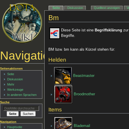
Seite
Diskussion
Quelltext anzeigen
V
Bm
Diese Seite ist eine
Begriffsklärung
zur
Begriffe.
BM bzw. bm kann als Kürzel stehen für:
Navigationsmenü
Helden
Seitenaktionen
Seite
Beastmaster
Diskussion
Mehr
Werkzeuge
Broodmother
In anderen Sprachen
Suche
Items
Navigation
Blademail
Hauptseite