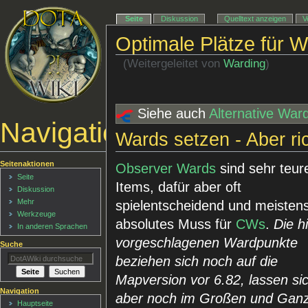
Seite
Diskussion
Quelltext anzeigen
V
Optimale Plätze für 
(Weitergeleitet von
Warding
)
Siehe auch
Alternative War
Navigationsmenü
Wards setzen - Aber ric
Seitenaktionen
Observer Wards
sind sehr teur
Seite
Items, dafür aber oft
Diskussion
Mehr
spielentscheidend und meisten
Werkzeuge
absolutes Muss für
CWs
.
Die h
In anderen Sprachen
vorgeschlagenen Wardpunkte
Suche
beziehen sich noch auf die
Mapversion vor 6.82, lassen si
Navigation
aber noch im Großen und Gan
Hauptseite