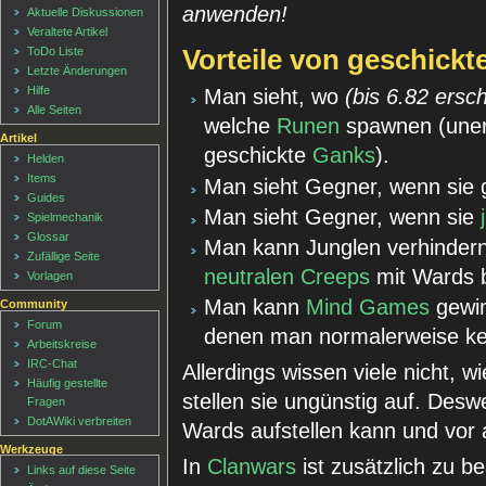
anwenden!
Aktuelle Diskussionen
Veraltete Artikel
Vorteile von geschick
ToDo Liste
Letzte Änderungen
Hilfe
Man sieht, wo
(bis 6.82 ersc
Alle Seiten
welche
Runen
spawnen (unerl
Artikel
geschickte
Ganks
).
Helden
Items
Man sieht Gegner, wenn sie
Guides
Man sieht Gegner, wenn sie
Spielmechanik
Glossar
Man kann Junglen verhinder
Zufällige Seite
neutralen Creeps
mit Wards b
Vorlagen
Man kann
Mind Games
gewin
Community
Forum
denen man normalerweise kei
Arbeitskreise
IRC-Chat
Allerdings wissen viele nicht, w
Häufig gestellte
stellen sie ungünstig auf. Desw
Fragen
DotAWiki verbreiten
Wards aufstellen kann und vor 
Werkzeuge
In
Clanwars
ist zusätzlich zu b
Links auf diese Seite