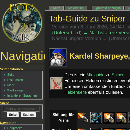
Seite
Diskussion
Quelltext anzeigen
V
Tab-Guide zu Sniper
Version vom 8. Juni 2026, 14:04 U
(
Unterschied
)
← Nächstältere Versi
Nächstjüngere Version → (Untersch
Navigationsmenü
Kardel Sharpeye,
Seitenaktionen
Dies ist ein
Miniguide
zu
Sniper
.
Seite
Diskussion
Für diesen Helden existieren even
Mehr
Um einen umfassenden Einblick zu
Werkzeuge
Heldenseite
ebenfalls zu lesen.
In anderen Sprachen
Suche
Skillung für
Pushs
Navigation
Hauptseite