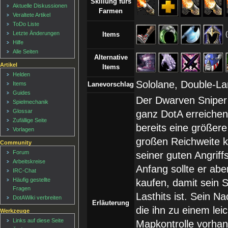
Skillung fürs
Aktuelle Diskussionen
Farmen
Veraltete Artikel
ToDo Liste
Letzte Änderungen
(
Items
Hilfe
Alle Seiten
Alternative
Artikel
Items
Helden
Sololane, Double-La
Items
Lanevorschlag
Guides
Der Dwarven Sniper 
Spielmechanik
Glossar
ganz DotA erreichen
Zufällige Seite
bereits eine größere
Vorlagen
großen Reichweite k
Community
Forum
seiner guten Angrif
Arbeitskreise
Anfang sollte er abe
IRC-Chat
Häufig gestellte
kaufen, damit sein 
Fragen
Lasthits ist. Sein Na
DotAWiki verbreiten
Erläuterung
die ihn zu einem le
Werkzeuge
Links auf diese Seite
Mapkontrolle vorhand