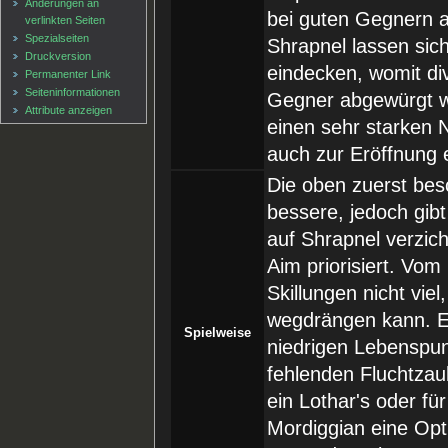
Änderungen an
bei guten Gegnern abe
verlinkten Seiten
Spezialseiten
Shrapnel lassen sic
Druckversion
eindecken, womit d
Permanenter Link
Seiten­informationen
Gegner abgewürgt w
Attribute anzeigen
einen sehr starken 
auch zur Eröffnung 
Die oben zuerst besc
bessere, jedoch gibt
auf Shrapnel verzic
Aim priorisiert. Vo
Skillungen nicht vi
wegdrängen kann. Ei
Spielweise
niedrigen Lebenspun
fehlenden Fluchtza
ein Lothar's oder für
Mordiggian eine Opti