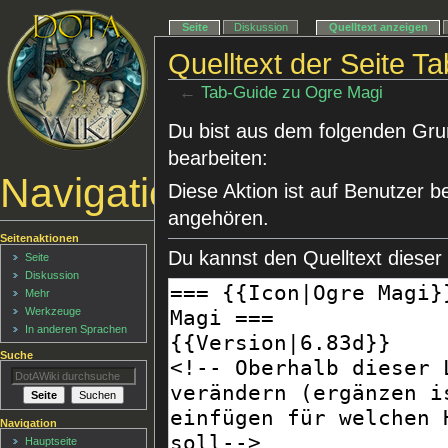
Seite
Diskussion
Quelltext anzeigen
Quelltext der Seite 
←
Tab-Guide zu Ogre Magi
Du bist aus dem folgenden Grund
bearbeiten:
Navigationsmenü
Diese Aktion ist auf Benutzer b
angehören.
Seitenaktionen
Du kannst den Quelltext dieser
Seite
Diskussion
Mehr
Werkzeuge
In anderen Sprachen
Suche
Navigation
Hauptseite