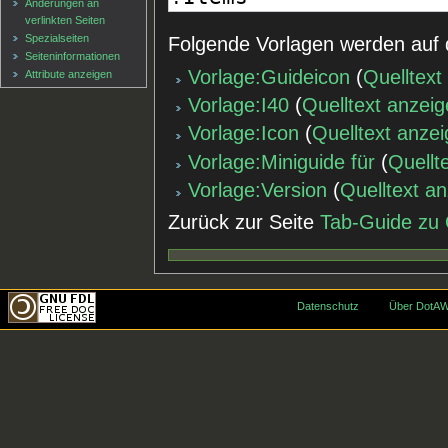
Änderungen an
verlinkten Seiten
Spezialseiten
Folgende Vorlagen werden auf 
Seiten­informationen
Vorlage:Guideicon
(
Quelltext
Attribute anzeigen
Vorlage:I40
(
Quelltext anzei
Vorlage:Icon
(
Quelltext anze
Vorlage:Miniguide für
(
Quellt
Vorlage:Version
(
Quelltext a
Zurück zur Seite
Tab-Guide zu
Datenschutz
Über DotAW