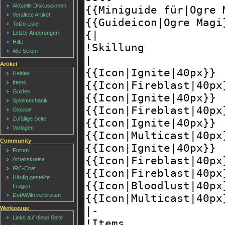
Aktuelle Diskussionen
Veraltete Artikel
ToDo Liste
Letzte Änderungen
Hilfe
Alle Seiten
Artikel
Helden
Items
Guides
Spielmechanik
Glossar
Zufällige Seite
Vorlagen
Community
Forum
Arbeitskreise
IRC-Chat
Häufig gestellte
Fragen
DotAWiki verbreiten
Werkzeuge
Links auf diese Seite