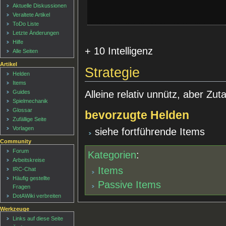
Aktuelle Diskussionen
Veraltete Artikel
ToDo Liste
Letzte Änderungen
Hilfe
+ 10 Intelligenz
Alle Seiten
Artikel
Strategie
Helden
Items
Alleine relativ unnütz, aber Zuta
Guides
Spielmechanik
Glossar
bevorzugte Helden
Zufällige Seite
Vorlagen
siehe fortführende Items
Community
Forum
Kategorien
:
Arbeitskreise
Items
IRC-Chat
Häufig gestellte
Passive Items
Fragen
DotAWiki verbreiten
Werkzeuge
Links auf diese Seite