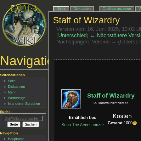
Seite
Diskussion
Quelltext anzeigen
V
Staff of Wizardry
Version vom 16. Juni 2025, 13:02 
(
Unterschied
)
← Nächstältere Versi
Nächstjüngere Version → (Untersch
Navigationsmenü
Seitenaktionen
Seite
Diskussion
Mehr
Staff of Wizardry
Werkzeuge
Du kommst nicht vorbei!
In anderen Sprachen
Suche
Kosten
Erhältlich bei:
Gesamt
1000
Sena The Accessorizer
Navigation
Hauptseite