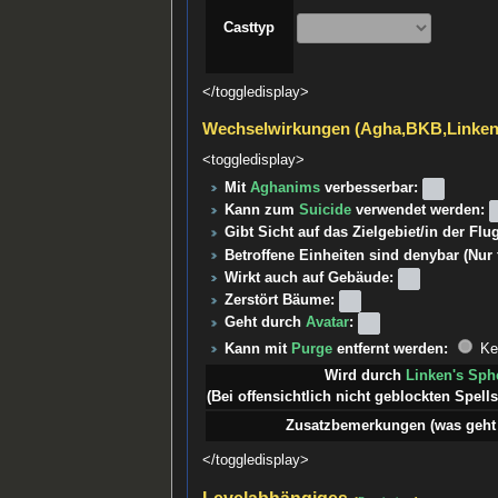
Casttyp
</toggledisplay>
Wechselwirkungen (Agha,BKB,Linke
<toggledisplay>
Mit
Aghanims
verbesserbar:
Kann zum
Suicide
verwendet werden:
Gibt Sicht auf das Zielgebiet/in der Fl
Betroffene Einheiten sind denybar (Nur
Wirkt auch auf Gebäude:
Zerstört Bäume:
Geht durch
Avatar
:
Kann mit
Purge
entfernt werden:
Ke
Wird durch
Linken's Sph
(Bei offensichtlich nicht geblockten Spells 
Zusatzbemerkungen (was geht 
</toggledisplay>
Levelabhängiges