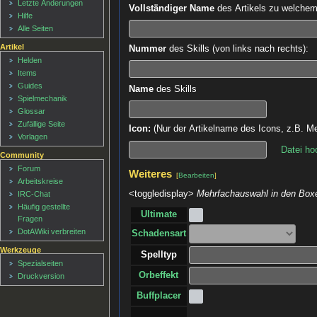
Letzte Änderungen
Vollständiger Name
des Artikels zu welchem d
Hilfe
Alle Seiten
Artikel
Nummer
des Skills (von links nach rechts):
Helden
Items
Guides
Name
des Skills
Spielmechanik
Glossar
Zufällige Seite
Icon:
(Nur der Artikelname des Icons, z.B. Me
Vorlagen
Datei ho
Community
Forum
Weiteres
[
Bearbeiten
]
Arbeitskreise
<toggledisplay>
Mehrfachauswahl in den Boxe
IRC-Chat
Häufig gestellte
Ultimate
Fragen
DotAWiki verbreiten
Schadensart
Werkzeuge
Spelltyp
Spezialseiten
Orbeffekt
Druckversion
Buffplacer