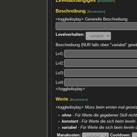
[
Bearbeiten
]
Beschreibung
[
Bearbeiten
]
<toggledisplay> Generelle Beschreibung:
Levelverhalten:
Beschreibung (NUR falls oben "variabel" gewä
Lvl1:
Lvl2:
Lvl3:
Lvl4:
</toggledisplay>
Werte
[
Bearbeiten
]
<toggledisplay>
Muss beim ersten mal gesetzt
ohne
- Für Werte die gegebener Skill nich
konstant
- Für Werte die sich beim leveln
variabel
- Für Werte die sich beim leveln 
Manakosten:
Cooldown: