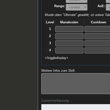
Range:
AoE:
Wurde oben "Ultimate" gewählt, ist untere Tabe
Level
Manakosten
Cooldown
1
2
3
4
</toggledisplay>
Weitere Infos zum Skill:
Zusammenfassung: