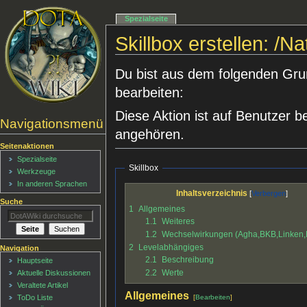
Spezialseite
Skillbox erstellen: /N
Du bist aus dem folgenden Grund
bearbeiten:
Diese Aktion ist auf Benutzer b
Navigationsmenü
angehören.
Seitenaktionen
Spezialseite
Skillbox
Werkzeuge
In anderen Sprachen
Inhaltsverzeichnis
Suche
1
Allgemeines
1.1
Weiteres
1.2
Wechselwirkungen (Agha,BKB,Linken
2
Levelabhängiges
Navigation
2.1
Beschreibung
Hauptseite
2.2
Werte
Aktuelle Diskussionen
Veraltete Artikel
Allgemeines
[
Bearbeiten
]
ToDo Liste