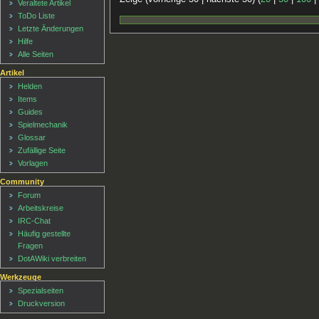
Veraltete Artikel
ToDo Liste
Letzte Änderungen
Hilfe
Alle Seiten
Artikel
Helden
Items
Guides
Spielmechanik
Glossar
Zufällige Seite
Vorlagen
Community
Forum
Arbeitskreise
IRC-Chat
Häufig gestellte
Fragen
DotAWiki verbreiten
Werkzeuge
Spezialseiten
Druckversion