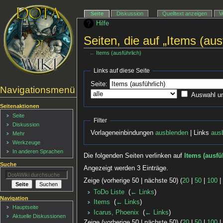
Seite
Diskussion
Quelltext anzeigen
V
Hilfe
Seiten, die auf „Items (aus
←
Items (ausführlich)
Links auf diese Seite
Seite:
Navigationsmenü
Auswahl u
Seitenaktionen
Seite
Filter
Diskussion
Vorlageneinbindungen
ausblenden
| Links
aus
Mehr
Werkzeuge
In anderen Sprachen
Die folgenden Seiten verlinken auf
Items (ausfü
Suche
Angezeigt werden 3 Einträge.
Zeige (vorherige 50 | nächste 50) (
20
|
50
|
100
ToDo Liste
‎
(
← Links
)
Navigation
Items
‎
(
← Links
)
Hauptseite
Icarus, Phoenix
‎
(
← Links
)
Aktuelle Diskussionen
Zeige (vorherige 50 | nächste 50) (
20
|
50
|
100