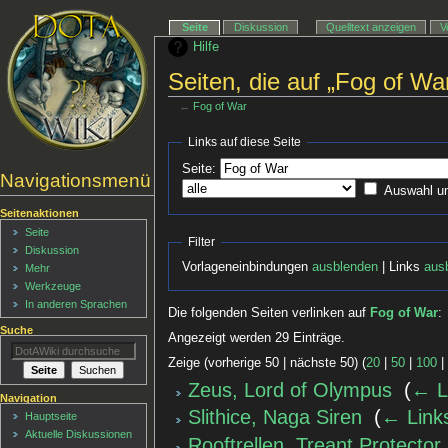
Seite
Diskussion
Quelltext anzeigen
V
Hilfe
Seiten, die auf „Fog of Wa
←
Fog of War
Links auf diese Seite
Seite:
Navigationsmenü
Auswahl u
Seitenaktionen
Seite
Filter
Diskussion
Vorlageneinbindungen
ausblenden
| Links
aus
Mehr
Werkzeuge
In anderen Sprachen
Die folgenden Seiten verlinken auf
Fog of War
:
Suche
Angezeigt werden 29 Einträge.
Zeige (vorherige 50 | nächste 50) (
20
|
50
|
100
Zeus, Lord of Olympus
‎
(
← L
Navigation
Slithice, Naga Siren
‎
(
← Link
Hauptseite
Aktuelle Diskussionen
Rooftrellen, Treant Protector