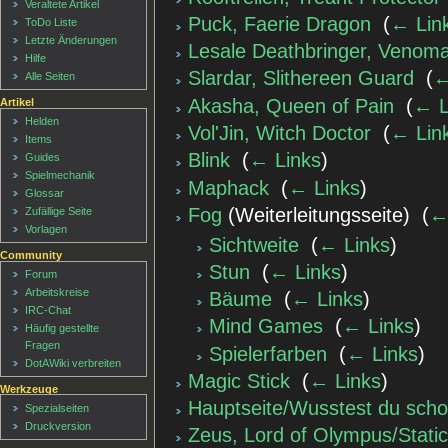
Veraltete Artikel
Puck, Faerie Dragon
‎
(
← Lin
ToDo Liste
Letzte Änderungen
Lesale Deathbringer, Venom
Hilfe
Slardar, Slithereen Guard
‎
(
←
Alle Seiten
Akasha, Queen of Pain
‎
(
← L
Artikel
Helden
Vol'Jin, Witch Doctor
‎
(
← Lin
Items
Blink
‎
(
← Links
)
Guides
Spielmechanik
Maphack
‎
(
← Links
)
Glossar
Fog
(Weiterleitungsseite) ‎
(
←
Zufällige Seite
Vorlagen
Sichtweite
‎
(
← Links
)
Community
Stun
‎
(
← Links
)
Forum
Arbeitskreise
Bäume
‎
(
← Links
)
IRC-Chat
Mind Games
‎
(
← Links
)
Häufig gestellte
Fragen
Spielerfarben
‎
(
← Links
)
DotAWiki verbreiten
Magic Stick
‎
(
← Links
)
Werkzeuge
Hauptseite/Wusstest du sch
Spezialseiten
Druckversion
Zeus, Lord of Olympus/Static