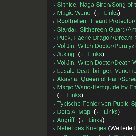
Slithice, Naga Siren/Song of 
Magic Wand
‎
(
← Links
)
Rooftrellen, Treant Protecto
Slardar, Slithereen Guard/A
Puck, Faerie Dragon/Dream C
Vol'Jin, Witch Doctor/Paraly
Juking
‎
(
← Links
)
Vol'Jin, Witch Doctor/Death 
Lesale Deathbringer, Veno
Akasha, Queen of Pain/Scre
Magic Wand-Itemguide by Emz
(
← Links
)
Typische Fehler von Public-S
Dota Ai Map
‎
(
← Links
)
Angriff
‎
(
← Links
)
Nebel des Krieges
(Weiterleit