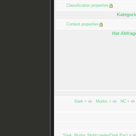
Classification properties
Kategori
Content properties
Hat Abfrag
Slark
+
,
Murloc
+
,
NC
+
Slark, Murloc Nightcrawler/Dark Pact
+