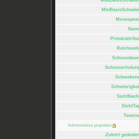
MinBasisSchade
Movespee
Nam
Primärattribu
Reichweit
Schussdaue
Schusserholun
Schweben
Schwierigkei
SichtNach
SichtTa
Tavern
Adminstrative properties
Zuletzt geänder