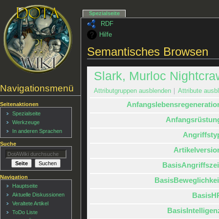
Spezialseite
RDF
Hilfe
Semantisches Browsen
Slark, Murloc Nightcra
Navigationsmenü
Attributgruppen ausblenden
Attribute ausbl
Anfangslebensregeneratio
Seitenaktionen
Spezialseite
Anfangsrüstun
Werkzeuge
In anderen Sprachen
Angriffsty
Suche
Artikelversio
BasisAngriffszei
Navigation
BasisBeweglichkei
Hauptseite
BasisH
Aktuelle Diskussionen
Veraltete Artikel
BasisIntelligen
ToDo Liste