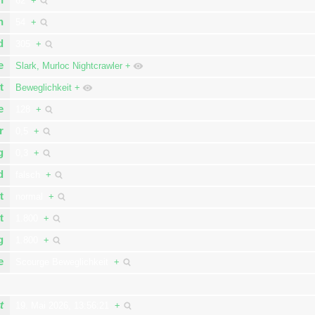
62
+
n
54
+
d
305
+
e
Slark, Murloc Nightcrawler
+
t
Beweglichkeit
+
e
128
+
r
0,5
+
g
0,3
+
d
falsch
+
t
normal
+
t
1.800
+
g
1.800
+
e
Scourge Beweglichkeit
+
t
19. Mai 2026, 13:56:21
+