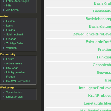
Letzte Änderungen
BasisKraf
Hilfe
Alle Seiten
BasisMan
Artikel
Basislebensre
Helden
Items
Basisrüstun
Guides
BeweglichkeitProLeve
Spielmechanik
Glossar
ExistiertInDot
Zufällige Seite
Vorlagen
Fraktio
Community
Funktio
Forum
Arbeitskreise
Geschlech
IRC-Chat
Gewuss
Häufig gestellte
Fragen
Ico
DotAWiki verbreiten
IntelligenzProLeve
Werkzeuge
Spezialseiten
KraftProLeve
Druckversion
Lanetauglichkei
MaxBasisSchade