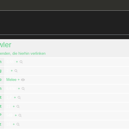
wler
enden, die hierhin verlinken
n
0,88
+
g
2
+
p
Melee
+
n
6.83d
+
t
1,7
+
t
21
+
P
549
+
z
16
+