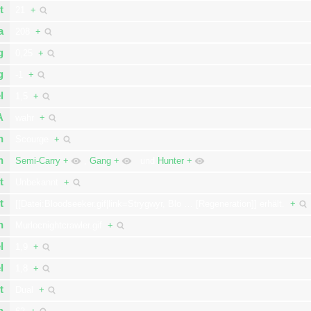
t
21
+
a
208
+
g
0,25
+
g
-1
+
l
1,5
+
A
wahr
+
n
Scourge
+
n
Semi-Carry
+
,
Gang
+
und
Hunter
+
t
Unbekannt
+
t
[[Datei:Bloodseeker.gif|link=Strygwyr, Blo
…
[Regeneration]] erhält.
+
n
Murlocnightcrawler.gif
+
l
1,9
+
l
1,8
+
t
Dual
+
n