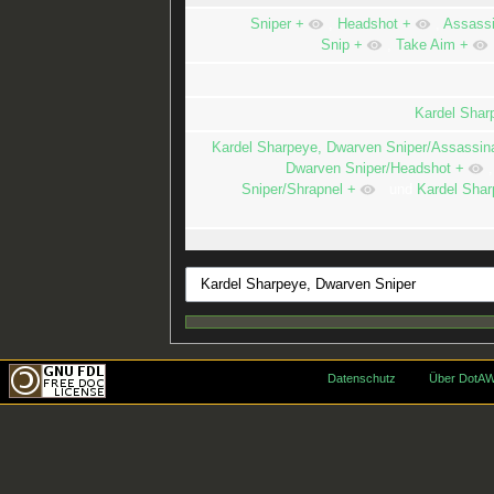
Sniper
+
,
Headshot
+
,
Assassi
Snip
+
,
Take Aim
+
Kardel Shar
Kardel Sharpeye, Dwarven Sniper/Assassin
Dwarven Sniper/Headshot
+
Sniper/Shrapnel
+
und
Kardel Shar
Datenschutz
Über DotAW