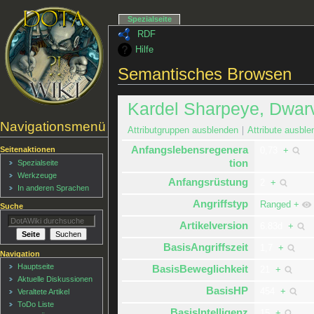
Spezialseite
RDF
Hilfe
Semantisches Browsen
Kardel Sharpeye, Dwar
Navigationsmenü
Attributgruppen ausblenden
Attribute ausble
Anfangslebensregenera
Seitenaktionen
0,73
+
tion
Spezialseite
Werkzeuge
Anfangsrüstung
2
+
In anderen Sprachen
Angriffstyp
Ranged
+
Suche
Artikelversion
6.83d
+
BasisAngriffszeit
1,7
+
Navigation
Hauptseite
BasisBeweglichkeit
21
+
Aktuelle Diskussionen
BasisHP
454
+
Veraltete Artikel
ToDo Liste
BasisIntelligenz
15
+