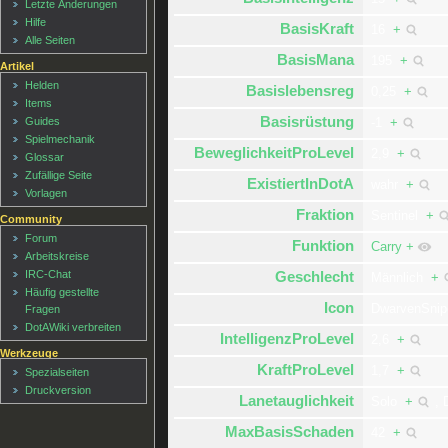
Letzte Änderungen
Hilfe
BasisKraft
16
+
Alle Seiten
BasisMana
195
+
Artikel
Helden
Basislebensreg
0,25
+
Items
Basisrüstung
Guides
-1
+
Spielmechanik
BeweglichkeitProLevel
2,9
+
Glossar
Zufällige Seite
ExistiertInDotA
wahr
+
Vorlagen
Fraktion
Sentinel
+
Community
Forum
Funktion
Carry
+
Arbeitskreise
IRC-Chat
Geschlecht
Männlich
+
Häufig gestellte
Icon
DwarvenSnip
Fragen
DotAWiki verbreiten
IntelligenzProLevel
2,6
+
Werkzeuge
KraftProLevel
1,7
+
Spezialseiten
Druckversion
Lanetauglichkeit
Solo
+
,
MaxBasisSchaden
42
+