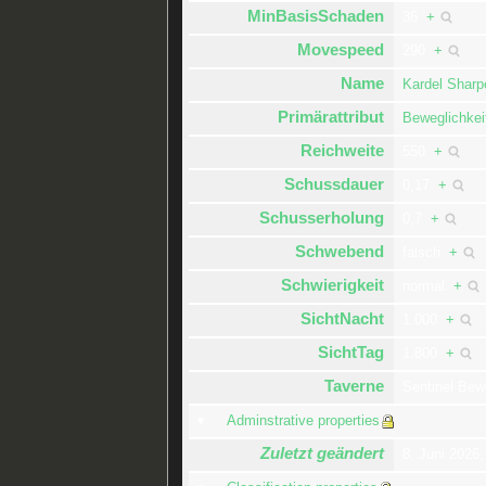
MinBasisSchaden
36
+
Movespeed
290
+
Name
Kardel Sharp
Primärattribut
Beweglichkei
Reichweite
550
+
Schussdauer
0,17
+
Schusserholung
0,7
+
Schwebend
falsch
+
Schwierigkeit
normal
+
SichtNacht
1.000
+
SichtTag
1.800
+
Taverne
Sentinel Bew
Adminstrative properties
Zuletzt geändert
8. Juni 2026