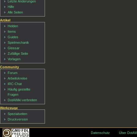
Letzte Änderungen
Hilfe
Alle Seiten
Artikel
Helden
Items
Guides
Spielmechanik
Glossar
Zufällige Seite
Vorlagen
Community
Forum
Arbeitskreise
IRC-Chat
Häufig gestellte
Fragen
DotAWiki verbreiten
Werkzeuge
Spezialseiten
Druckversion
Datenschutz
Über DotAW