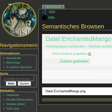
Spezialseite
RDF
Hilfe
Semantisches Browsen
Datei:EnchantedMango
Navigationsmenü
Attributgruppen ausblenden
Attribute ausble
Seitenaktionen
Adminstrative properties
Spezialseite
Zuletzt geändert
22. März 202
Werkzeuge
In anderen Sprachen
Suche
Keine Attribut
Navigation
Hauptseite
Aktuelle Diskussionen
Veraltete Artikel
ToDo Liste