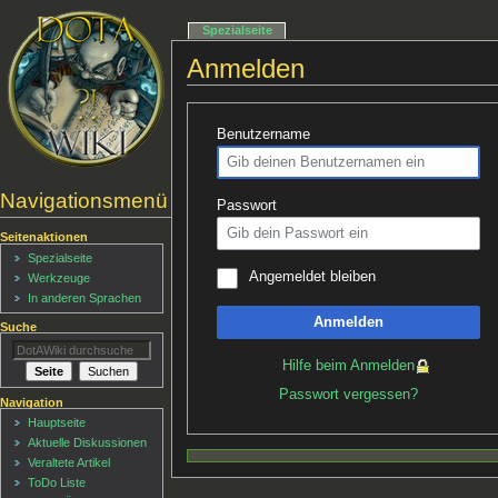
Spezialseite
Anmelden
Benutzername
Navigationsmenü
Passwort
Seitenaktionen
Spezialseite
Angemeldet bleiben
Werkzeuge
In anderen Sprachen
Anmelden
Suche
Hilfe beim Anmelden
Passwort vergessen?
Navigation
Hauptseite
Aktuelle Diskussionen
Veraltete Artikel
ToDo Liste