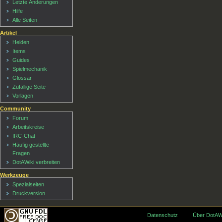
Letzte Änderungen
Hilfe
Alle Seiten
Artikel
Helden
Items
Guides
Spielmechanik
Glossar
Zufällige Seite
Vorlagen
Community
Forum
Arbeitskreise
IRC-Chat
Häufig gestellte
Fragen
DotAWiki verbreiten
Werkzeuge
Spezialseiten
Druckversion
Datenschutz
Über DotAW