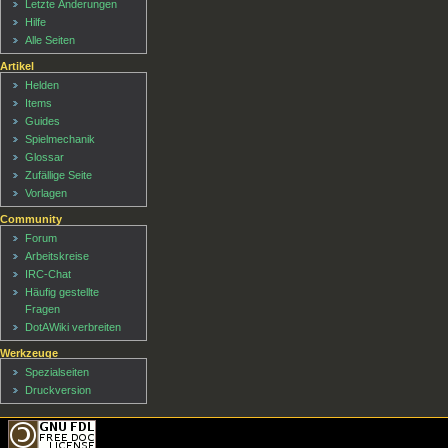
Letzte Änderungen
Hilfe
Alle Seiten
Artikel
Helden
Items
Guides
Spielmechanik
Glossar
Zufällige Seite
Vorlagen
Community
Forum
Arbeitskreise
IRC-Chat
Häufig gestellte
Fragen
DotAWiki verbreiten
Werkzeuge
Spezialseiten
Druckversion