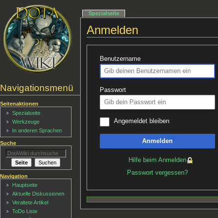
Spezialseite
Anmelden
Benutzername
Navigationsmenü
Passwort
Seitenaktionen
Spezialseite
Angemeldet bleiben
Werkzeuge
In anderen Sprachen
Anmelden
Suche
Hilfe beim Anmelden
Passwort vergessen?
Navigation
Hauptseite
Aktuelle Diskussionen
Veraltete Artikel
ToDo Liste