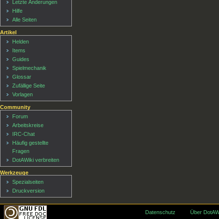
Letzte Änderungen
Hilfe
Alle Seiten
Artikel
Helden
Items
Guides
Spielmechanik
Glossar
Zufällige Seite
Vorlagen
Community
Forum
Arbeitskreise
IRC-Chat
Häufig gestellte
Fragen
DotAWiki verbreiten
Werkzeuge
Spezialseiten
Druckversion
Datenschutz
Über DotAW