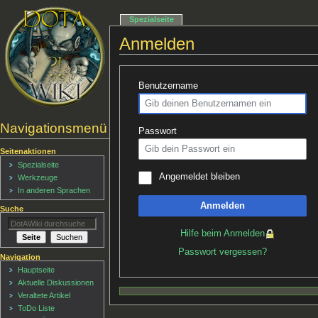
Spezialseite
Anmelden
Benutzername
Navigationsmenü
Passwort
Seitenaktionen
Spezialseite
Angemeldet bleiben
Werkzeuge
In anderen Sprachen
Anmelden
Suche
Hilfe beim Anmelden
Passwort vergessen?
Navigation
Hauptseite
Aktuelle Diskussionen
Veraltete Artikel
ToDo Liste