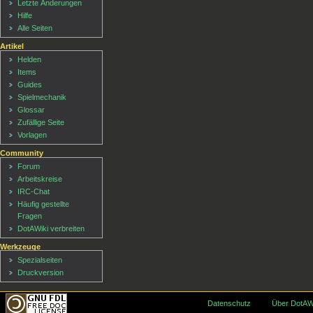
Letzte Änderungen
Hilfe
Alle Seiten
Artikel
Helden
Items
Guides
Spielmechanik
Glossar
Zufällige Seite
Vorlagen
Community
Forum
Arbeitskreise
IRC-Chat
Häufig gestellte
Fragen
DotAWiki verbreiten
Werkzeuge
Spezialseiten
Druckversion
Datenschutz
Über DotAW