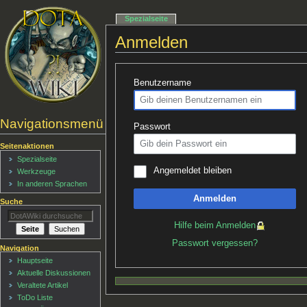
Spezialseite
Anmelden
Benutzername
Navigationsmenü
Passwort
Seitenaktionen
Spezialseite
Angemeldet bleiben
Werkzeuge
In anderen Sprachen
Anmelden
Suche
Hilfe beim Anmelden
Passwort vergessen?
Navigation
Hauptseite
Aktuelle Diskussionen
Veraltete Artikel
ToDo Liste